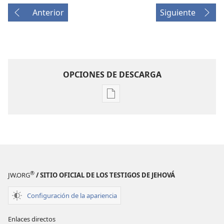
Anterior
Siguiente
OPCIONES DE DESCARGA
Opciones
de
descarga
de
publicaciones
REVISTAS
8
®
JW.ORG
/ SITIO OFICIAL DE LOS TESTIGOS DE JEHOVÁ
de
enero
Configuración de la apariencia
de 2005
Enlaces directos