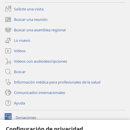
Solicite una visita
Buscar una reunión
(abre
una
Buscar una asamblea regional
(abre
nueva
una
ventana)
Lo nuevo
nueva
ventana)
Videos
Videos con audiodescripciones
Buscar
Información médica para profesionales de la salud
Comunicados internacionales
Ayuda
Donaciones
(abre
una
Configuración de privacidad