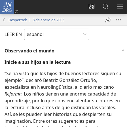
JW.ORG
Iniciar
sesión
Cambiar
Búsqueda
MO
(abre
idioma
en
ME
¡Despertad! | 8 de enero de 2005
una
del sitio
jw.org
nueva
LEER EN
ventana)
Observando el mundo
Inicie a sus hijos en la lectura
“Se ha visto que los hijos de buenos lectores siguen su
ejemplo”, declaró Beatriz González Ortuño,
especialista en Neurolingüística, al diario mexicano
Reforma.
Los niños tienen una enorme capacidad de
aprendizaje, por lo que conviene alentar su interés en
la lectura incluso antes de que distingan las vocales.
Así, se les pueden leer historias que despierten su
imaginación. Entre otras sugerencias para