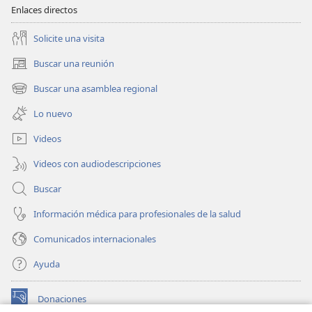
Enlaces directos
Solicite una visita
Buscar una reunión
(abre
una
Buscar una asamblea regional
(abre
nueva
una
ventana)
Lo nuevo
nueva
ventana)
Videos
Videos con audiodescripciones
Buscar
Información médica para profesionales de la salud
Comunicados internacionales
Ayuda
Donaciones
(abre