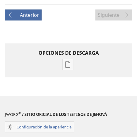
Anterior
Siguiente
OPCIONES DE DESCARGA
Opciones
de
descarga
de
publicaciones
REVISTAS
8
®
JW.ORG
/ SITIO OFICIAL DE LOS TESTIGOS DE JEHOVÁ
de
enero
Configuración de la apariencia
de 2005