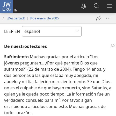
JW.ORG
Iniciar
sesión
Cambiar
Búsqueda
MO
(abre
idioma
en
ME
¡Despertad! | 8 de enero de 2005
una
del sitio
jw.org
nueva
LEER EN
ventana)
De nuestros lectores
Sufrimiento
Muchas gracias por el artículo “Los
jóvenes preguntan... ¿Por qué permite Dios que
suframos?” (22 de marzo de 2004). Tengo 14 años, y
dos personas a las que estaba muy apegada, mi
abuelo y mi tía, fallecieron recientemente. Sé que Dios
no es el culpable de que hayan muerto, sino Satanás, a
quien ya le queda poco tiempo. La información fue un
verdadero consuelo para mí. Por favor, sigan
escribiendo artículos como este. Muchas gracias de
todo corazón.