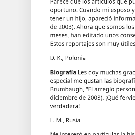
Parece que los artículos que 
oportuno. Cuando mi esposo y
tener un hijo, apareció inform
de 2003). Ahora que somos los 
meses, han editado unos consej
Estos reportajes son muy útile
D. K., Polonia
Biografía
Les doy muchas graci
especial me gustan las biografí
Brumbaugh, “El arreglo persona
diciembre de 2003). ¡Qué fervi
verdadera!
L. M., Rusia
Me interesó en particular la h