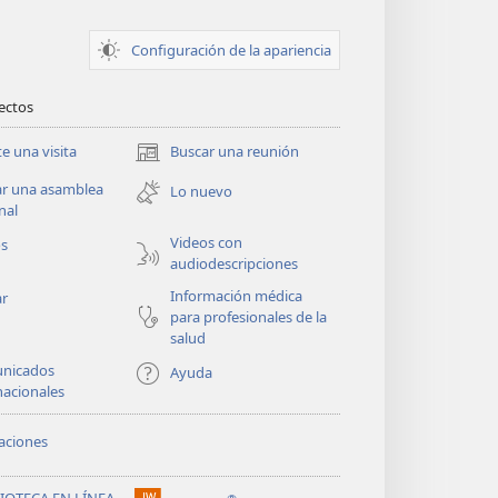
Configuración de la apariencia
rectos
te una visita
Buscar una reunión
(abre
una
ar una asamblea
Lo nuevo
nueva
nal
ventana)
Videos con
os
audiodescripciones
Información médica
ar
para profesionales de la
salud
nicados
Ayuda
nacionales
aciones
LIOTECA EN LÍNEA