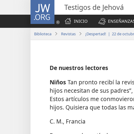
JW.ORG
Testigos de Jehová
INICIO
ENSEÑANZAS
Biblioteca
Revistas
¡Despertad! | 22 de octub
De nuestros lectores
Niños
Tan pronto recibí la revi
hijos necesitan de sus padres”,
Estos artículos me conmovier
hijos. Quisiera que todas las 
C. M., Francia