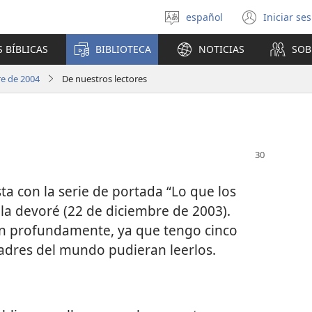
español
Iniciar se
Seleccionar
(abre
idioma
una
 BÍBLICAS
BIBLIOTECA
NOTICIAS
SOB
nuev
venta
re de 2004
De nuestros lectores
sta con la serie de portada “Lo que los
 la devoré (22 de diciembre de 2003).
on profundamente, ya que tengo cinco
madres del mundo pudieran leerlos.