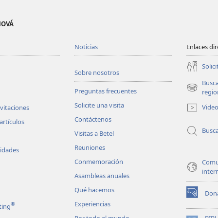
EHOVÁ
Noticias
Enlaces di
Solici
Sobre nosotros
Busc
Preguntas frecuentes
(abre
regio
una
Solicite una visita
Vide
nvitaciones
nueva
Contáctenos
ventana)
artículos
Busc
Visitas a Betel
Reuniones
vidades
Conmemoración
Comu
inter
Asambleas anuales
Qué hacemos
Don
(abre
Experiencias
®
ting
una
nueva
Por todo el mundo
BIB