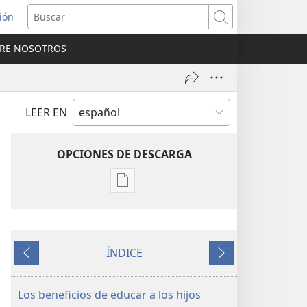
sión
Buscar
RE NOSOTROS
a
na)
LEER EN
OPCIONES DE DESCARGA
Opciones
de
descarga
de
ÍNDICE
publicaciones
Anterior
Siguiente
¡DESPERTAD!
22
Los beneficios de educar a los hijos
de