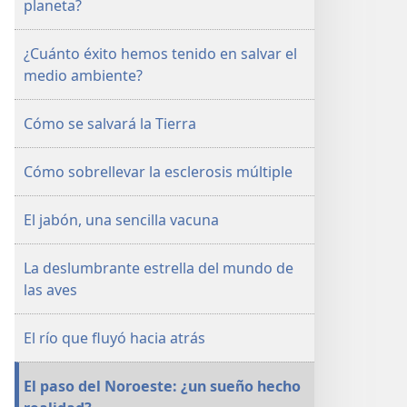
planeta?
noviembre
de 2003
¿Cuánto éxito hemos tenido en salvar el
medio ambiente?
Cómo se salvará la Tierra
Cómo sobrellevar la esclerosis múltiple
El jabón, una sencilla vacuna
La deslumbrante estrella del mundo de
las aves
El río que fluyó hacia atrás
El paso del Noroeste: ¿un sueño hecho