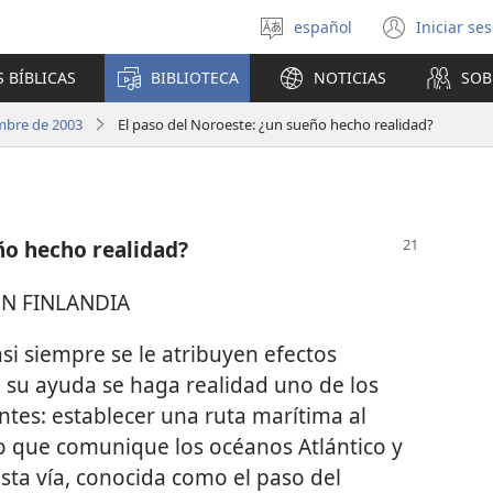
español
Iniciar se
Seleccionar
(abre
idioma
una
 BÍBLICAS
BIBLIOTECA
NOTICIAS
SOB
nuev
venta
mbre de 2003
El paso del Noroeste: ¿un sueño hecho realidad?
ño hecho realidad?
N FINLANDIA
 siempre se le atribuyen efectos
 su ayuda se haga realidad uno de los
tes: establecer una ruta marítima al
o que comunique los océanos Atlántico y
 Esta vía, conocida como el paso del