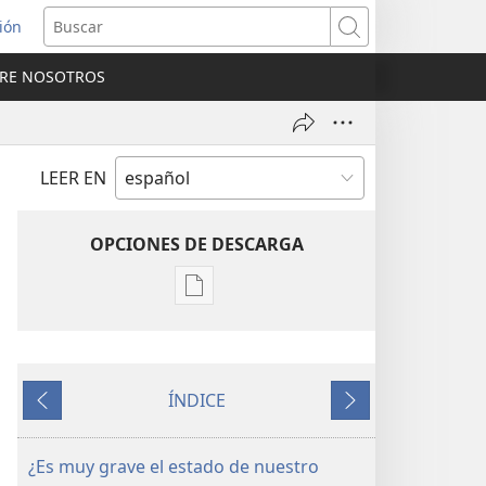
sión
Buscar
RE NOSOTROS
a
na)
LEER EN
OPCIONES DE DESCARGA
Opciones
de
descarga
de
ÍNDICE
publicaciones
Anterior
Siguiente
REVISTAS
22
¿Es muy grave el estado de nuestro
de