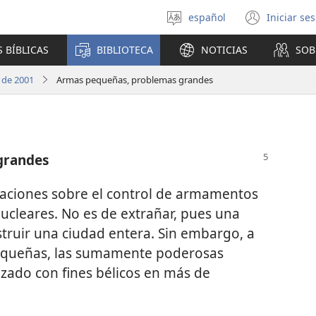
español
Iniciar se
Seleccionar
(abre
idioma
una
 BÍBLICAS
BIBLIOTECA
NOTICIAS
SOB
nuev
venta
 de 2001
Armas pequeñas, problemas grandes
grandes
saciones sobre el control de armamentos
nucleares. No es de extrañar, pues una
truir una ciudad entera. Sin embargo, a
pequeñas, las sumamente poderosas
izado con fines bélicos en más de