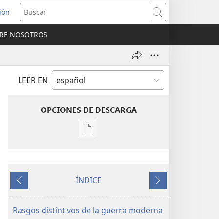
sión
Buscar
RE NOSOTROS
a
na)
LEER EN
OPCIONES DE DESCARGA
Opciones
de
descarga
de
ÍNDICE
publicaciones
Anterior
Siguiente
REVISTAS
22
Rasgos distintivos de la guerra moderna
de