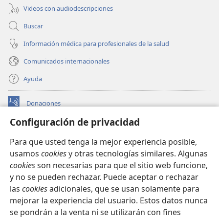
Videos con audiodescripciones
Buscar
Información médica para profesionales de la salud
Comunicados internacionales
Ayuda
Donaciones
(abre
una
Configuración de privacidad
nueva
BIBLIOTECA EN LÍNEA Watchtower™
(abre
ventana)
Para que usted tenga la mejor experiencia posible,
una
®
JW Hub
usamos
cookies
y otras tecnologías similares. Algunas
nueva
(abre
ventana)
cookies
son necesarias para que el sitio web funcione,
una
®
JW Library
nueva
y no se pueden rechazar. Puede aceptar o rechazar
ventana)
las
cookies
adicionales, que se usan solamente para
Watchtower Library
mejorar la experiencia del usuario. Estos datos nunca
se pondrán a la venta ni se utilizarán con fines