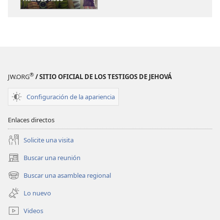
¡DESPERTAD!
¡DESPERTAD!
6
6
lecciones
lecciones
imprescindibles
imprescindib
para
para
sus
sus
®
JW.ORG
/ SITIO OFICIAL DE LOS TESTIGOS DE JEHOVÁ
hijos
hijos
Configuración de la apariencia
Enlaces directos
Solicite una visita
Buscar una reunión
(abre
una
Buscar una asamblea regional
(abre
nueva
una
ventana)
Lo nuevo
nueva
ventana)
Videos