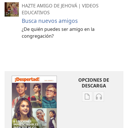
HAZTE AMIGO DE JEHOVÁ | VIDEOS
EDUCATIVOS
Busca nuevos amigos
¿De quién puedes ser amigo en la
congregación?
OPCIONES DE
DESCARGA
Opciones
Opciones
de
de
descarga
descarga
de
de
publicaciones
audio