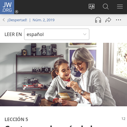
JW.ORG
Iniciar
sesión
Cambiar
Búsqueda
MO
(abre
idioma
en
ME
¡Despertad! | Núm. 2, 2019
una
del sitio
jw.org
nueva
LEER EN
ventana)
LECCIÓN 5