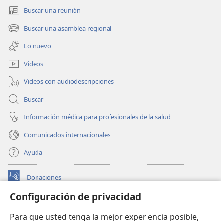
Buscar una reunión
(abre
una
Buscar una asamblea regional
(abre
nueva
una
ventana)
Lo nuevo
nueva
ventana)
Videos
Videos con audiodescripciones
Buscar
Información médica para profesionales de la salud
Comunicados internacionales
Ayuda
Donaciones
(abre
una
Configuración de privacidad
nueva
BIBLIOTECA EN LÍNEA Watchtower™
(abre
ventana)
Para que usted tenga la mejor experiencia posible,
una