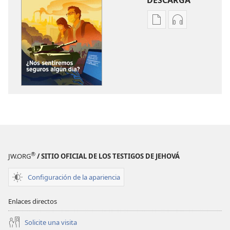
DESCARGA
Opciones
Opciones
de
de
descarga
descarga
de
de
publicaciones
audio
¡DESPERTAD!
¡DESPERTAD!
¿Nos
¿Nos
sentiremos
sentiremos
seguros
seguros
algún
algún
día?
día?
®
JW.ORG
/ SITIO OFICIAL DE LOS TESTIGOS DE JEHOVÁ
Configuración de la apariencia
Enlaces directos
Solicite una visita