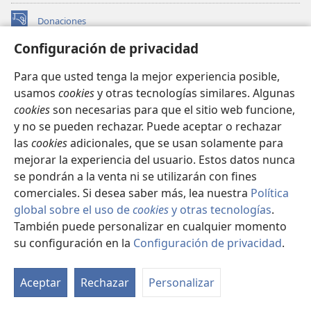
Donaciones
(abre
una
Configuración de privacidad
nueva
BIBLIOTECA EN LÍNEA Watchtower™
(abre
ventana)
Para que usted tenga la mejor experiencia posible,
una
®
JW Hub
usamos
cookies
y otras tecnologías similares. Algunas
nueva
(abre
ventana)
cookies
son necesarias para que el sitio web funcione,
una
®
JW Library
nueva
y no se pueden rechazar. Puede aceptar o rechazar
ventana)
las
cookies
adicionales, que se usan solamente para
Watchtower Library
mejorar la experiencia del usuario. Estos datos nunca
se pondrán a la venta ni se utilizarán con fines
comerciales. Si desea saber más, lea nuestra
Política
global sobre el uso de
cookies
y otras tecnologías
.
Copyright
© 2026 Watch Tower Bible and Tract Society of Pennsylvania.
También puede personalizar en cualquier momento
CONDICIONES DE USO
|
POLÍTICA DE PRIVACIDAD
|
su configuración en la
Configuración de privacidad
.
Mo
CONFIGURACIÓN DE PRIVACIDAD
ín
Aceptar
Rechazar
Personalizar