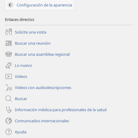
Configuración de la apariencia
Enlaces directos
Solicite una visita
Buscar una reunión
(abre
una
Buscar una asamblea regional
(abre
nueva
una
ventana)
Lo nuevo
nueva
ventana)
Videos
Videos con audiodescripciones
Buscar
Información médica para profesionales de la salud
Comunicados internacionales
Ayuda