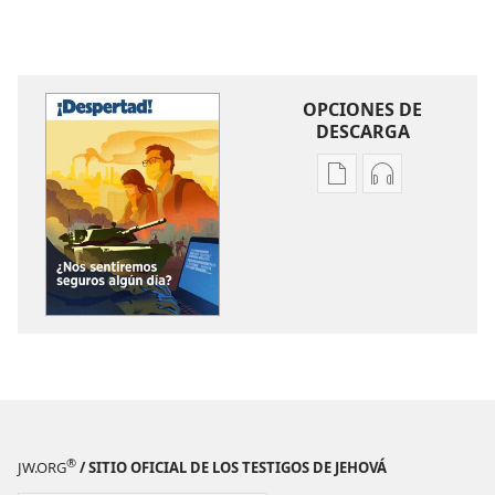
OPCIONES DE
DESCARGA
Opciones
Opciones
de
de
descarga
descarga
de
de
publicaciones
audio
¡DESPERTAD!
¡DESPERTAD!
¿Nos
¿Nos
sentiremos
sentiremos
seguros
seguros
algún
algún
día?
día?
®
JW.ORG
/ SITIO OFICIAL DE LOS TESTIGOS DE JEHOVÁ