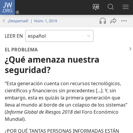
JW.ORG
Iniciar
sesión
Cambiar
Búsqueda
MO
(abre
idioma
en
ME
¡Despertad! | Núm. 1, 2019
una
del sitio
jw.org
nueva
LEER EN
ventana)
EL PROBLEMA
¿Qué amenaza nuestra
seguridad?
“Esta generación cuenta con recursos tecnológicos,
científicos y financieros sin precedentes [...]. Y, sin
embargo, esta es quizás la primera generación que
lleva al mundo al borde de un colapso de los sistemas”
(
Informe Global de Riesgos 2018
del Foro Económico
Mundial).
¿POR QUÉ TANTAS PERSONAS INFORMADAS ESTÁN