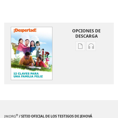
OPCIONES DE
DESCARGA
Opciones
Opciones
de
de
descarga
descarga
de
de
publicaciones
audio
¡DESPERTAD!
¡DESPERTAD!
12
12
claves
claves
para
para
una
una
familia
familia
®
JW.ORG
/ SITIO OFICIAL DE LOS TESTIGOS DE JEHOVÁ