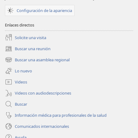
feliz
feliz
Configuración de la apariencia
Enlaces directos
Solicite una visita
Buscar una reunión
(abre
una
Buscar una asamblea regional
(abre
nueva
una
ventana)
Lo nuevo
nueva
ventana)
Videos
Videos con audiodescripciones
Buscar
Información médica para profesionales de la salud
Comunicados internacionales
Ayuda