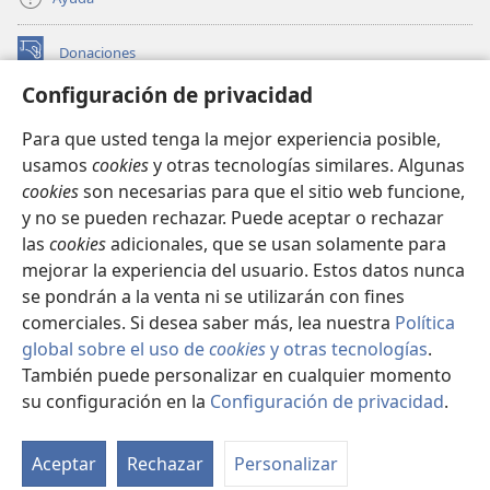
Donaciones
(abre
una
Configuración de privacidad
nueva
BIBLIOTECA EN LÍNEA Watchtower™
(abre
ventana)
Para que usted tenga la mejor experiencia posible,
una
®
JW Hub
usamos
cookies
y otras tecnologías similares. Algunas
nueva
(abre
ventana)
cookies
son necesarias para que el sitio web funcione,
una
®
JW Library
nueva
y no se pueden rechazar. Puede aceptar o rechazar
ventana)
las
cookies
adicionales, que se usan solamente para
Watchtower Library
mejorar la experiencia del usuario. Estos datos nunca
se pondrán a la venta ni se utilizarán con fines
comerciales. Si desea saber más, lea nuestra
Política
global sobre el uso de
cookies
y otras tecnologías
.
También puede personalizar en cualquier momento
Copyright
© 2026 Watch Tower Bible and Tract Society of Pennsylvania.
CONDICIONES DE USO
|
POLÍTICA DE PRIVACIDAD
|
su configuración en la
Configuración de privacidad
.
Mo
CONFIGURACIÓN DE PRIVACIDAD
ín
Aceptar
Rechazar
Personalizar