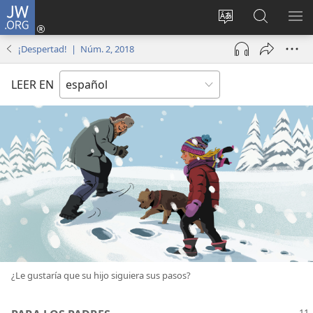
JW.ORG
Iniciar
sesión
Cambiar
Búsqueda
MO
(abre
idioma
en
ME
¡Despertad! | Núm. 2, 2018
una
del sitio
jw.org
nueva
LEER EN
ventana)
¿Le gustaría que su hijo siguiera sus pasos?