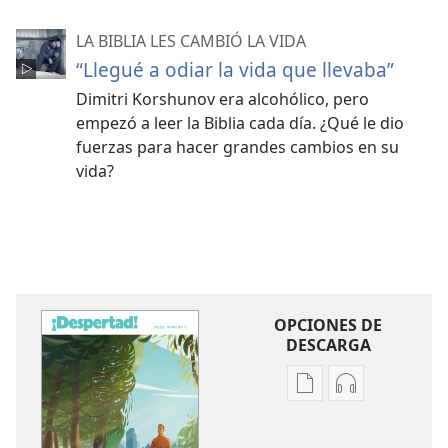
LA BIBLIA LES CAMBIÓ LA VIDA
“Llegué a odiar la vida que llevaba”
Dimitri Korshunov era alcohólico, pero
empezó a leer la Biblia cada día. ¿Qué le dio
fuerzas para hacer grandes cambios en su
vida?
OPCIONES DE
DESCARGA
Opciones
Opciones
de
de
descarga
descarga