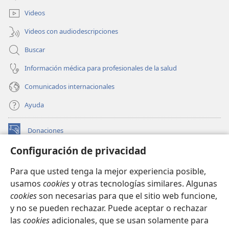
nueva
ventana)
Videos
Videos con audiodescripciones
Buscar
Información médica para profesionales de la salud
Comunicados internacionales
Ayuda
Donaciones
(abre
una
Configuración de privacidad
nueva
BIBLIOTECA EN LÍNEA Watchtower™
(abre
ventana)
Para que usted tenga la mejor experiencia posible,
una
®
JW Hub
usamos
cookies
y otras tecnologías similares. Algunas
nueva
(abre
ventana)
cookies
son necesarias para que el sitio web funcione,
una
®
JW Library
nueva
y no se pueden rechazar. Puede aceptar o rechazar
ventana)
las
cookies
adicionales, que se usan solamente para
Watchtower Library