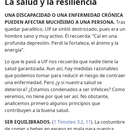
La salud y la resiliencia
UNA DISCAPACIDAD O UNA ENFERMEDAD CRÓNICA
PUEDEN AFECTAR MUCHÍSIMO A UNA PERSONA.
Tras
quedar paralítico, Ulf se sintió destrozado, pues era un
hombre sano y muy activo. Él recuerda: “Caí en una
profunda depresión. Perdí la fortaleza, el ánimo y la
energía”.
Lo que le pasó a Ulf nos recuerda que nadie tiene la
salud garantizada. Aun así, hay medidas razonables
que podemos tomar para reducir el riesgo de contraer
una enfermedad. Pero ¿y si nuestra salud se
deteriora? ¿Estamos condenados a ser infelices? Como
veremos, no tiene por qué ser así. No obstante,
analicemos primero algunos principios que
contribuyen a la buena salud.
SER EQUILIBRADOS.
(
1 Timoteo 3:2,
11
). La costumbre
de comer y beber en exceso es mala para nuestra