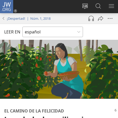
JW.ORG
Iniciar
sesión
Cambiar
Búsqueda
MO
(abre
idioma
en
ME
¡Despertad! | Núm. 1, 2018
una
del sitio
jw.org
nueva
LEER EN
ventana)
EL CAMINO DE LA FELICIDAD