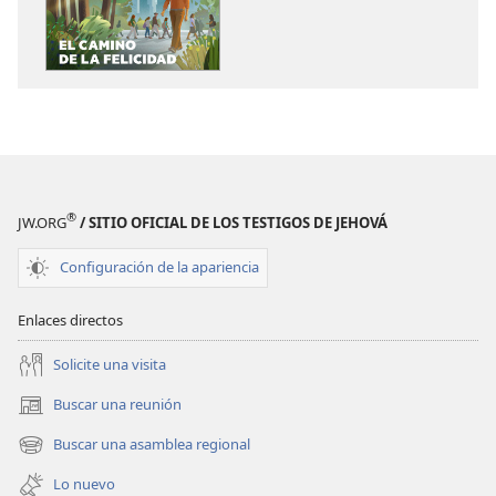
de
de
publicaciones
audio
¡DESPERTAD!
¡DESPERTAD!
El
El
camino
camino
de
de
la
la
felicidad
felicidad
®
JW.ORG
/ SITIO OFICIAL DE LOS TESTIGOS DE JEHOVÁ
Configuración de la apariencia
Enlaces directos
Solicite una visita
Buscar una reunión
(abre
una
Buscar una asamblea regional
(abre
nueva
una
ventana)
Lo nuevo