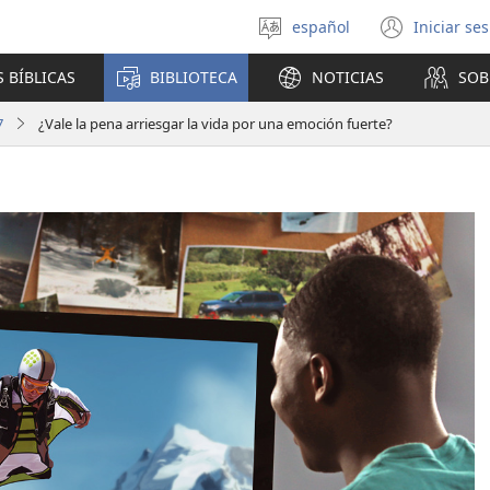
español
Iniciar se
Seleccionar
(abre
idioma
una
 BÍBLICAS
BIBLIOTECA
NOTICIAS
SOB
nuev
venta
7
¿Vale la pena arriesgar la vida por una emoción fuerte?