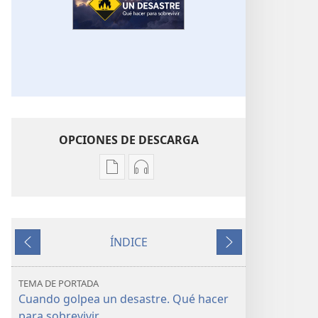
OPCIONES DE DESCARGA
Opciones
Opciones
de
de
descarga
descarga
de
de
ÍNDICE
publicaciones
audio
Anterior
Siguiente
¡DESPERTAD!
¡DESPERTAD!
Cuando
Cuando
TEMA DE PORTADA
golpea
golpea
Cuando golpea un desastre. Qué hacer
un
un
para sobrevivir