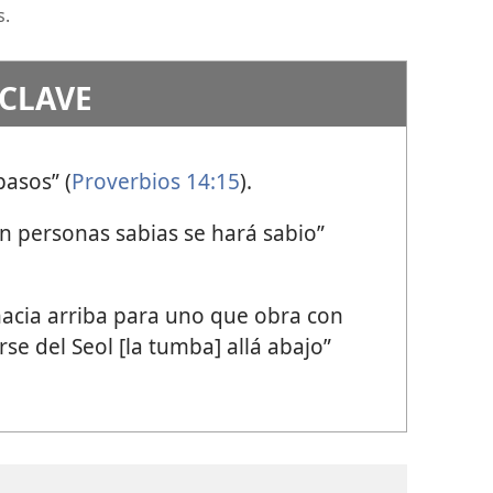
s.
 CLAVE
pasos” (
Proverbios 14:15
).
n personas sabias se hará sabio”
 hacia arriba para uno que obra con
rse del Seol [la tumba] allá abajo”