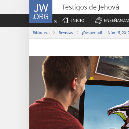
JW.ORG
Testigos de Jehová
INICIO
ENSEÑANZAS
Biblioteca
Revistas
¡Despertad! | Núm. 5, 201