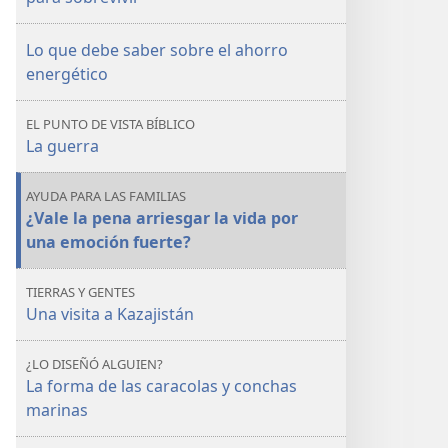
desastre.
desastre.
Qué
Qué
Lo que debe saber sobre el ahorro
hacer
hacer
energético
para
para
sobrevivir
sobrevivir
EL PUNTO DE VISTA BÍBLICO
La guerra
AYUDA PARA LAS FAMILIAS
¿Vale la pena arriesgar la vida por
una emoción fuerte?
TIERRAS Y GENTES
Una visita a Kazajistán
¿LO DISEÑÓ ALGUIEN?
La forma de las caracolas y conchas
marinas