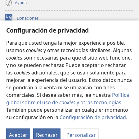
Ayuda
Donaciones
(abre
una
Configuración de privacidad
nueva
BIBLIOTECA EN LÍNEA Watchtower™
(abre
ventana)
Para que usted tenga la mejor experiencia posible,
una
®
JW Hub
usamos
cookies
y otras tecnologías similares. Algunas
nueva
(abre
ventana)
cookies
son necesarias para que el sitio web funcione,
una
®
JW Library
nueva
y no se pueden rechazar. Puede aceptar o rechazar
ventana)
las
cookies
adicionales, que se usan solamente para
Watchtower Library
mejorar la experiencia del usuario. Estos datos nunca
se pondrán a la venta ni se utilizarán con fines
comerciales. Si desea saber más, lea nuestra
Política
global sobre el uso de
cookies
y otras tecnologías
.
También puede personalizar en cualquier momento
Copyright
© 2026 Watch Tower Bible and Tract Society of Pennsylvania.
CONDICIONES DE USO
|
POLÍTICA DE PRIVACIDAD
|
su configuración en la
Configuración de privacidad
.
Mo
CONFIGURACIÓN DE PRIVACIDAD
ín
Aceptar
Rechazar
Personalizar