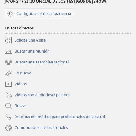
JW.ORG
/ SITIO OFICIAL DE LOS TESTIGOS DE JEHOVÁ
Configuración de la apariencia
Enlaces directos
Solicite una visita
Buscar una reunión
(abre
una
Buscar una asamblea regional
(abre
nueva
una
ventana)
Lo nuevo
nueva
ventana)
Videos
Videos con audiodescripciones
Buscar
Información médica para profesionales de la salud
Comunicados internacionales