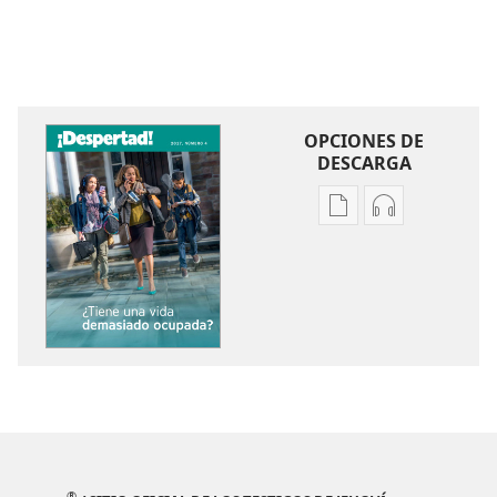
OPCIONES DE
DESCARGA
Opciones
Opciones
de
de
descarga
descarga
de
de
publicaciones
audio
¡DESPERTAD!
¡DESPERTAD!
¿Tiene
¿Tiene
una
una
vida
vida
demasiado
demasiado
ocupada?
ocupada?
®