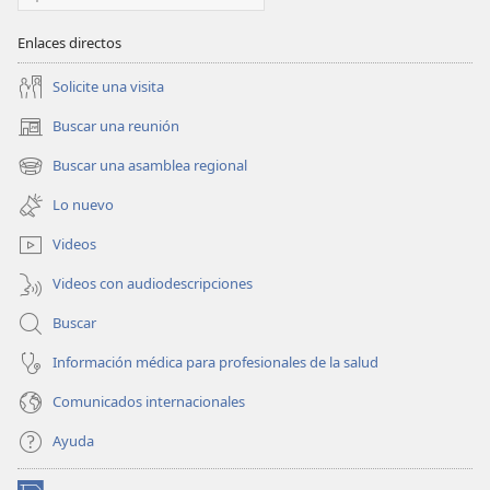
Enlaces directos
Solicite una visita
Buscar una reunión
(abre
una
Buscar una asamblea regional
(abre
nueva
una
ventana)
Lo nuevo
nueva
ventana)
Videos
Videos con audiodescripciones
Buscar
Información médica para profesionales de la salud
Comunicados internacionales
Ayuda