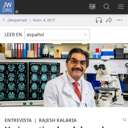
JW.ORG
Iniciar
sesión
Cambiar
Búsqueda
MO
(abre
idioma
en
ME
¡Despertad! | Núm. 4, 2017
una
del sitio
jw.org
nueva
LEER EN
ventana)
ENTREVISTA | RAJESH KALARIA