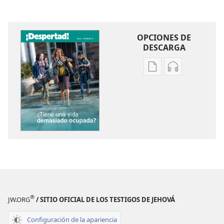
OPCIONES DE
DESCARGA
Opciones
Opciones
de
de
descarga
descarga
de
de
publicaciones
audio
¡DESPERTAD!
¡DESPERTAD!
¿Tiene
¿Tiene
una
una
vida
vida
demasiado
demasiado
ocupada?
ocupada?
®
JW.ORG
/ SITIO OFICIAL DE LOS TESTIGOS DE JEHOVÁ
Configuración de la apariencia