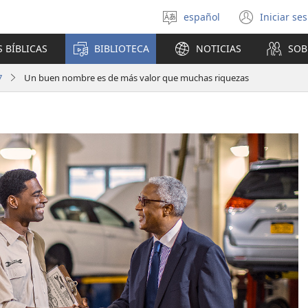
español
Iniciar se
Seleccionar
(abre
idioma
una
 BÍBLICAS
BIBLIOTECA
NOTICIAS
SOB
nuev
venta
7
Un buen nombre es de más valor que muchas riquezas