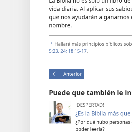
La Biblia no es solo un libro de
vida diaria. Al aplicar sus sab
que nos ayudarán a ganarnos e
nombre.
Hallará más principios bíblicos s
a
5:23, 24;
18:15-17
.
Anterior
Puede que también le in
¡DESPERTAD!
¿Es la Biblia más que
¿Por qué hubo personas q
poder leerla?