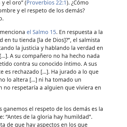
y el oro” (
Proverbios 22:1
). ¿Cómo
bre y el respeto de los demás?
o.
e menciona
el Salmo 15
. En respuesta a la
en tu tienda [la de Dios]?”, el salmista
ticando la justicia y hablando la verdad en
[...]. A su compañero no ha hecho nada
tido contra su conocido íntimo. A sus
e es rechazado [...]. Ha jurado a lo que
o lo altera [...] ni ha tomado un
én no respetaría a alguien que viviera en
s ganemos el respeto de los demás es la
e: “Antes de la gloria hay humildad”.
ta de que hay aspectos en los que