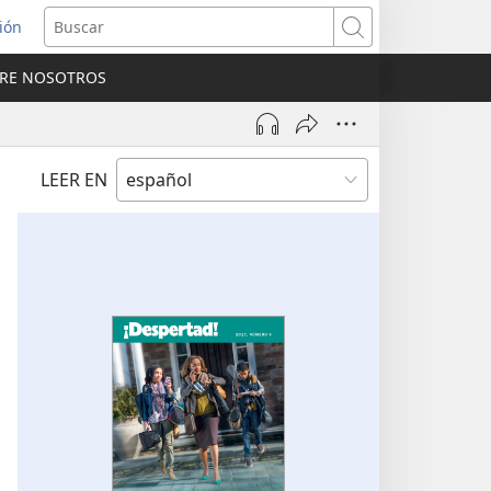
sión
Buscar
RE NOSOTROS
a
na)
LEER EN