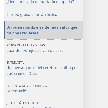
una
una
¿Tiene una vida demasiado ocupada?
vida
vida
demasiado
demasiado
El prodigioso charrán ártico
ocupada?
ocupada?
Un buen nombre es de más valor que
muchas riquezas
AYUDA PARA LAS FAMILIAS
Cuando los hijos se van de casa
ENTREVISTA
Un investigador del cerebro explica por
qué cree en Dios
EL PUNTO DE VISTA BÍBLICO
La tentación
¿LO DISEÑÓ ALGUIEN?