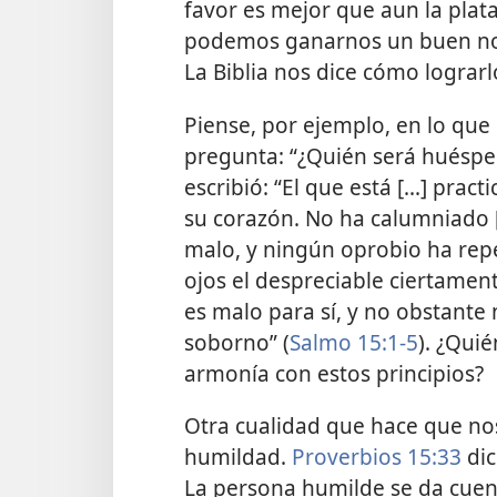
favor es mejor que aun la plata 
podemos ganarnos un buen nom
La Biblia nos dice cómo lograrl
Piense, por ejemplo, en lo qu
pregunta: “¿Quién será huésped 
escribió: “El que está [...] prac
su corazón. No ha calumniado 
malo, y ningún oprobio ha repe
ojos el despreciable ciertament
es malo para sí, y no obstante n
soborno” (
Salmo 15:1-5
). ¿Qui
armonía con estos principios?
Otra cualidad que hace que no
humildad.
Proverbios 15:33
dic
La persona humilde se da cuen