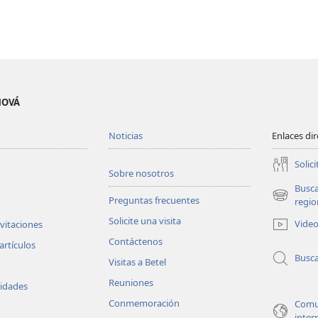
EHOVÁ
Noticias
Enlaces di
Solici
Sobre nosotros
Busc
Preguntas frecuentes
(abre
regio
una
Solicite una visita
Vide
nvitaciones
nueva
Contáctenos
ventana)
artículos
Busc
Visitas a Betel
Reuniones
vidades
Conmemoración
Comu
inter