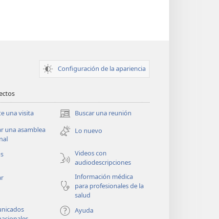
Configuración de la apariencia
rectos
te una visita
Buscar una reunión
(abre
una
ar una asamblea
Lo nuevo
nueva
nal
ventana)
Videos con
os
audiodescripciones
Información médica
ar
para profesionales de la
salud
nicados
Ayuda
nacionales