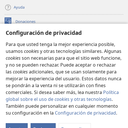
Ayuda
Donaciones
(abre
una
Configuración de privacidad
nueva
BIBLIOTECA EN LÍNEA Watchtower™
(abre
ventana)
Para que usted tenga la mejor experiencia posible,
una
®
JW Hub
usamos
cookies
y otras tecnologías similares. Algunas
nueva
(abre
ventana)
cookies
son necesarias para que el sitio web funcione,
una
®
JW Library
nueva
y no se pueden rechazar. Puede aceptar o rechazar
ventana)
las
cookies
adicionales, que se usan solamente para
Watchtower Library
mejorar la experiencia del usuario. Estos datos nunca
se pondrán a la venta ni se utilizarán con fines
comerciales. Si desea saber más, lea nuestra
Política
global sobre el uso de
cookies
y otras tecnologías
.
También puede personalizar en cualquier momento
Copyright
© 2026 Watch Tower Bible and Tract Society of Pennsylvania.
CONDICIONES DE USO
|
POLÍTICA DE PRIVACIDAD
|
su configuración en la
Configuración de privacidad
.
Mo
CONFIGURACIÓN DE PRIVACIDAD
ín