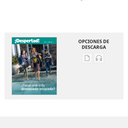
OPCIONES DE
DESCARGA
Opciones
Opciones
de
de
descarga
descarga
de
de
publicaciones
audio
¡DESPERTAD!
¡DESPERTAD!
¿Tiene
¿Tiene
una
una
vida
vida
demasiado
demasiado