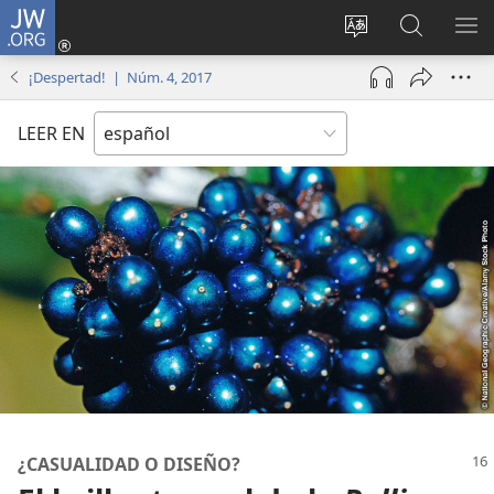
JW.ORG
Iniciar
sesión
Cambiar
Búsqueda
MO
(abre
idioma
en
ME
¡Despertad! | Núm. 4, 2017
una
del sitio
jw.org
nueva
LEER EN
ventana)
¿CASUALIDAD O DISEÑO?