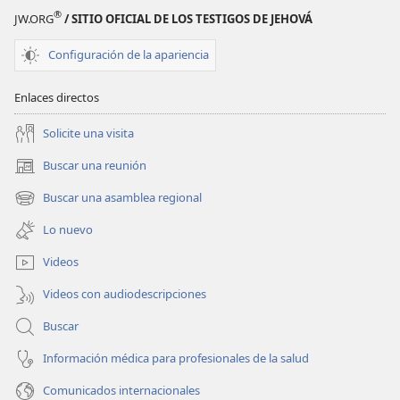
ocupada?
ocupada?
®
JW.ORG
/ SITIO OFICIAL DE LOS TESTIGOS DE JEHOVÁ
Configuración de la apariencia
Enlaces directos
Solicite una visita
Buscar una reunión
(abre
una
Buscar una asamblea regional
(abre
nueva
una
ventana)
Lo nuevo
nueva
ventana)
Videos
Videos con audiodescripciones
Buscar
Información médica para profesionales de la salud
Comunicados internacionales