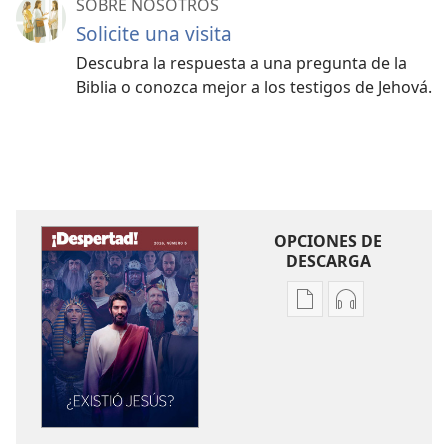
SOBRE NOSOTROS
Solicite una visita
Descubra la respuesta a una pregunta de la
Biblia o conozca mejor a los testigos de Jehová.
OPCIONES DE
DESCARGA
Opciones
Opciones
de
de
descarga
descarga
de
de
publicaciones
audio
¡DESPERTAD!
¡DESPERTAD!