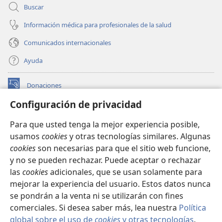
Buscar
Información médica para profesionales de la salud
Comunicados internacionales
Ayuda
Donaciones
(abre
una
Configuración de privacidad
nueva
BIBLIOTECA EN LÍNEA Watchtower™
(abre
ventana)
Para que usted tenga la mejor experiencia posible,
una
®
JW Hub
usamos
cookies
y otras tecnologías similares. Algunas
nueva
(abre
ventana)
cookies
son necesarias para que el sitio web funcione,
una
®
JW Library
nueva
y no se pueden rechazar. Puede aceptar o rechazar
ventana)
las
cookies
adicionales, que se usan solamente para
Watchtower Library
mejorar la experiencia del usuario. Estos datos nunca
se pondrán a la venta ni se utilizarán con fines
comerciales. Si desea saber más, lea nuestra
Política
global sobre el uso de
cookies
y otras tecnologías
.