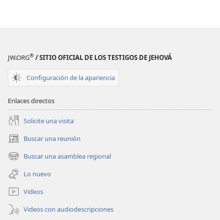
¿Existió
¿Existió
Jesús?
Jesús?
®
JW.ORG
/ SITIO OFICIAL DE LOS TESTIGOS DE JEHOVÁ
Configuración de la apariencia
Enlaces directos
Solicite una visita
Buscar una reunión
(abre
una
Buscar una asamblea regional
(abre
nueva
una
ventana)
Lo nuevo
nueva
ventana)
Videos
Videos con audiodescripciones