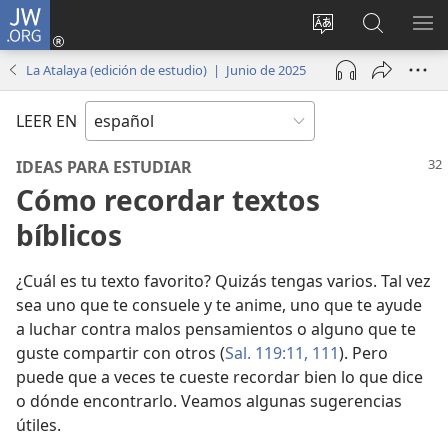
JW.ORG
Iniciar
sesión
Cambiar
Búsqueda
MO
(abre
idioma
en
ME
La Atalaya (edición de estudio) | Junio de 2025
una
del sitio
jw.org
nueva
LEER EN
ventana)
IDEAS PARA ESTUDIAR
Cómo recordar textos
bíblicos
¿Cuál es tu texto favorito? Quizás tengas varios. Tal vez
sea uno que te consuele y te anime, uno que te ayude
a luchar contra malos pensamientos o alguno que te
guste compartir con otros (
Sal. 119:11,
111
). Pero
puede que a veces te cueste recordar bien lo que dice
o dónde encontrarlo. Veamos algunas sugerencias
útiles.