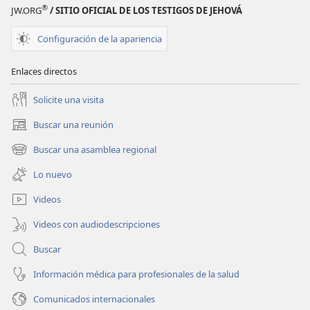
Junio
Junio
®
JW.ORG
/ SITIO OFICIAL DE LOS TESTIGOS DE JEHOVÁ
de 2025
de 2025
Configuración de la apariencia
Enlaces directos
Solicite una visita
Buscar una reunión
(abre
una
Buscar una asamblea regional
(abre
nueva
una
ventana)
Lo nuevo
nueva
ventana)
Videos
Videos con audiodescripciones
Buscar
Información médica para profesionales de la salud
Comunicados internacionales