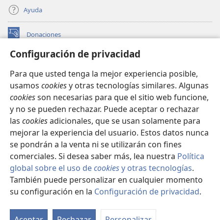
Ayuda
Donaciones
(abre
una
Configuración de privacidad
nueva
BIBLIOTECA EN LÍNEA Watchtower™
(abre
ventana)
Para que usted tenga la mejor experiencia posible,
una
®
JW Hub
usamos
cookies
y otras tecnologías similares. Algunas
nueva
(abre
ventana)
cookies
son necesarias para que el sitio web funcione,
una
®
JW Library
nueva
y no se pueden rechazar. Puede aceptar o rechazar
ventana)
las
cookies
adicionales, que se usan solamente para
Watchtower Library
mejorar la experiencia del usuario. Estos datos nunca
se pondrán a la venta ni se utilizarán con fines
comerciales. Si desea saber más, lea nuestra
Política
global sobre el uso de
cookies
y otras tecnologías
.
Copyright
© 2026 Watch Tower Bible and Tract Society of Pennsylvania.
También puede personalizar en cualquier momento
CONDICIONES DE USO
|
POLÍTICA DE PRIVACIDAD
|
su configuración en la
Configuración de privacidad
.
Mo
CONFIGURACIÓN DE PRIVACIDAD
ín
Aceptar
Rechazar
Personalizar