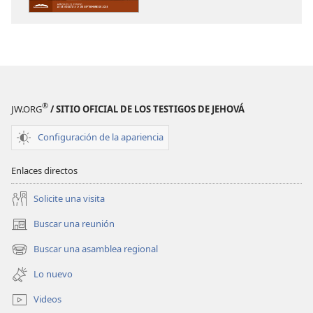
LA
LA
ATALAYA
ATALAYA
(EDICIÓN
(EDICIÓN
DE
DE
ESTUDIO)
ESTUDIO)
Junio
Junio
®
JW.ORG
/ SITIO OFICIAL DE LOS TESTIGOS DE JEHOVÁ
de 2025
de 2025
Configuración de la apariencia
Enlaces directos
Solicite una visita
Buscar una reunión
(abre
una
Buscar una asamblea regional
(abre
nueva
una
ventana)
Lo nuevo
nueva
ventana)
Videos