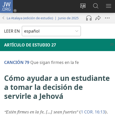
JW.ORG
Iniciar
sesión
Cambiar
Búsqueda
MO
(abre
idioma
en
ME
La Atalaya (edición de estudio) | Junio de 2025
una
del sitio
jw.org
nueva
LEER EN
ventana)
ARTÍCULO DE ESTUDIO 27
CANCIÓN 79
Que sigan firmes en la fe
Cómo ayudar a un estudiante
a tomar la decisión de
servirle a Jehová
1 COR. 16:13
“Estén firmes en la fe, [...] sean fuertes”
(
).