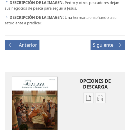
DESCRIPCIÓN DE LA IMAGEN:
Pedro y otros pescadores dejan
b
sus negocios de pesca para seguir a Jesús.
DESCRIPCIÓN DE LA IMAGEN:
Una hermana enseñando a su
c
estudiante a predicar.
Anterior
Siguiente
OPCIONES DE
DESCARGA
Opciones
Opciones
de
de
descarga
descarga
de
de
publicaciones
audio