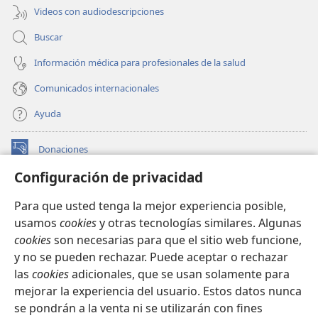
Videos con audiodescripciones
Buscar
Información médica para profesionales de la salud
Comunicados internacionales
Ayuda
Donaciones
(abre
una
Configuración de privacidad
nueva
BIBLIOTECA EN LÍNEA Watchtower™
(abre
ventana)
Para que usted tenga la mejor experiencia posible,
una
®
JW Hub
usamos
cookies
y otras tecnologías similares. Algunas
nueva
(abre
ventana)
cookies
son necesarias para que el sitio web funcione,
una
®
JW Library
nueva
y no se pueden rechazar. Puede aceptar o rechazar
ventana)
las
cookies
adicionales, que se usan solamente para
Watchtower Library
mejorar la experiencia del usuario. Estos datos nunca
se pondrán a la venta ni se utilizarán con fines