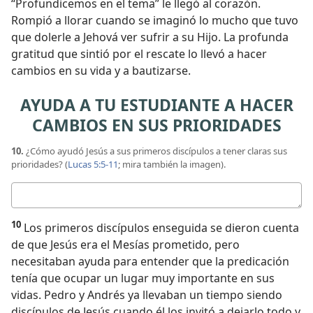
“Profundicemos en el tema” le llegó al corazón.
Rompió a llorar cuando se imaginó lo mucho que tuvo
que dolerle a Jehová ver sufrir a su Hijo. La profunda
gratitud que sintió por el rescate lo llevó a hacer
cambios en su vida y a bautizarse.
AYUDA A TU ESTUDIANTE A HACER
CAMBIOS EN SUS PRIORIDADES
10.
¿Cómo ayudó Jesús a sus primeros discípulos a tener claras sus
prioridades? (
Lucas 5:5-11
; mira también la imagen).
Respuesta
10
Los primeros discípulos enseguida se dieron cuenta
de que Jesús era el Mesías prometido, pero
necesitaban ayuda para entender que la predicación
tenía que ocupar un lugar muy importante en sus
vidas. Pedro y Andrés ya llevaban un tiempo siendo
discípulos de Jesús cuando él los invitó a dejarlo todo y