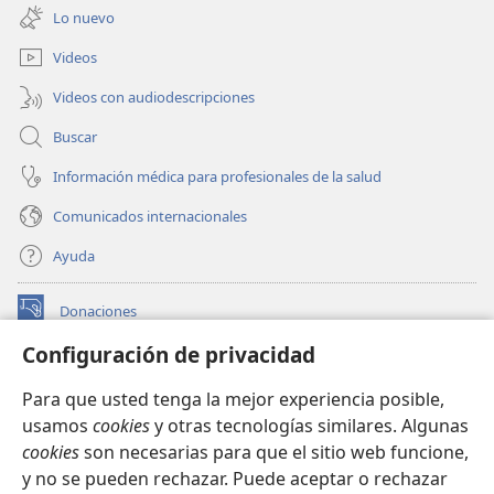
una
ventana)
Lo nuevo
nueva
ventana)
Videos
Videos con audiodescripciones
Buscar
Información médica para profesionales de la salud
Comunicados internacionales
Ayuda
Donaciones
(abre
una
Configuración de privacidad
nueva
BIBLIOTECA EN LÍNEA Watchtower™
(abre
ventana)
Para que usted tenga la mejor experiencia posible,
una
®
JW Hub
usamos
cookies
y otras tecnologías similares. Algunas
nueva
(abre
ventana)
cookies
son necesarias para que el sitio web funcione,
una
®
JW Library
nueva
y no se pueden rechazar. Puede aceptar o rechazar