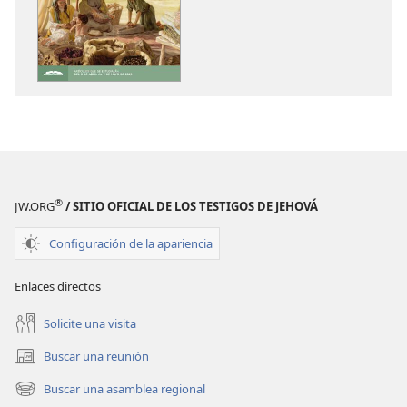
descarga
descarga
de
de
publicaciones
audio
LA
LA
ATALAYA
ATALAYA
(EDICIÓN
(EDICIÓN
DE
DE
ESTUDIO)
ESTUDIO)
Febrero
Febrero
®
JW.ORG
/ SITIO OFICIAL DE LOS TESTIGOS DE JEHOVÁ
de 2019
de 2019
Configuración de la apariencia
Enlaces directos
Solicite una visita
Buscar una reunión
(abre
una
Buscar una asamblea regional
(abre
nueva