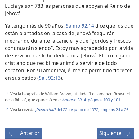
Lucía ya son 783 las personas que apoyan el Reino de
Jehová.
Ya tengo más de 90 años.
Salmo 92:14
dice que los que
están plantados en la casa de Jehová “seguirán
medrando durante la canicie” y que “gordos y frescos
continuarán siendo”. Estoy muy agradecido por la vida
de servicio que le he dedicado a Jehová. El rico legado
cristiano que recibí me animó a servirle de todo
corazón. Por su amor leal, él me ha permitido florecer
en sus patios (
Sal. 92:13
).
Vea la biografía de William Brown, titulada “Lo llamaban Brown el
a
de la Biblia”, que apareció en el
Anuario 2014,
páginas 100 y 101
.
Vea la revista
¡Despertad!
del 22 de junio de 1972, páginas 24 a 26
.
b
Anterior
Siguiente