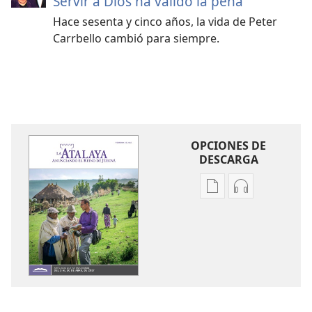
Servir a Dios ha valido la pena
Hace sesenta y cinco años, la vida de Peter
Carrbello cambió para siempre.
OPCIONES DE
DESCARGA
Opciones
Opciones
de
de
descarga
descarga
de
de
publicaciones
audio
LA
LA
ATALAYA
ATALAYA
(EDICIÓN
(EDICIÓN