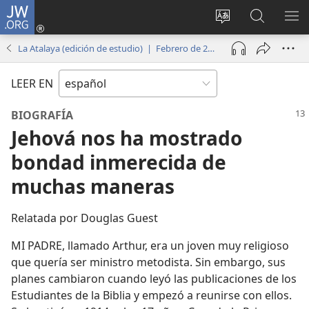
JW.ORG
Iniciar
sesión
Cambiar
Búsqueda
MO
(abre
idioma
en
ME
La Atalaya (edición de estudio) | Febrero de 2017
una
del sitio
jw.org
nueva
LEER EN
ventana)
BIOGRAFÍA
Jehová nos ha mostrado
bondad inmerecida de
muchas maneras
Relatada por Douglas Guest
MI PADRE, llamado Arthur, era un joven muy religioso
que quería ser ministro metodista. Sin embargo, sus
planes cambiaron cuando leyó las publicaciones de los
Estudiantes de la Biblia y empezó a reunirse con ellos.