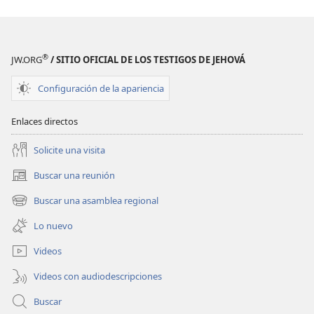
DE
DE
ESTUDIO)
ESTUDIO)
Febrero
Febrero
®
JW.ORG
/ SITIO OFICIAL DE LOS TESTIGOS DE JEHOVÁ
de 2017
de 2017
Configuración de la apariencia
Enlaces directos
Solicite una visita
Buscar una reunión
(abre
una
Buscar una asamblea regional
(abre
nueva
una
ventana)
Lo nuevo
nueva
ventana)
Videos
Videos con audiodescripciones
Buscar