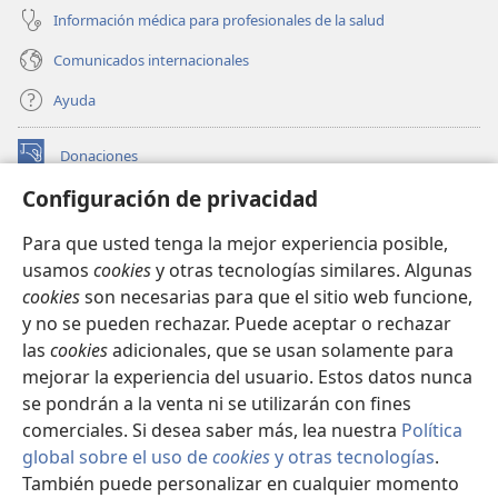
Información médica para profesionales de la salud
Comunicados internacionales
Ayuda
Donaciones
(abre
una
Configuración de privacidad
nueva
BIBLIOTECA EN LÍNEA Watchtower™
(abre
ventana)
Para que usted tenga la mejor experiencia posible,
una
®
JW Hub
usamos
cookies
y otras tecnologías similares. Algunas
nueva
(abre
ventana)
cookies
son necesarias para que el sitio web funcione,
una
®
JW Library
nueva
y no se pueden rechazar. Puede aceptar o rechazar
ventana)
las
cookies
adicionales, que se usan solamente para
Watchtower Library
mejorar la experiencia del usuario. Estos datos nunca
se pondrán a la venta ni se utilizarán con fines
comerciales. Si desea saber más, lea nuestra
Política
global sobre el uso de
cookies
y otras tecnologías
.
También puede personalizar en cualquier momento
Copyright
© 2026 Watch Tower Bible and Tract Society of Pennsylvania.