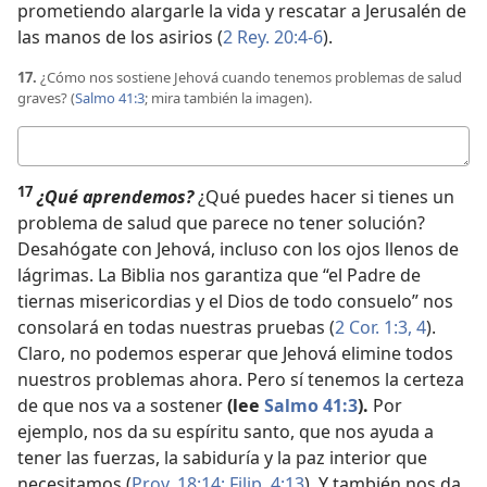
prometiendo alargarle la vida y rescatar a Jerusalén de
las manos de los asirios (
2 Rey. 20:4-6
).
17.
¿Cómo nos sostiene Jehová cuando tenemos problemas de salud
graves? (
Salmo 41:3
; mira también la imagen).
Respuesta
17
¿Qué aprendemos?
¿Qué puedes hacer si tienes un
problema de salud que parece no tener solución?
Desahógate con Jehová, incluso con los ojos llenos de
lágrimas. La Biblia nos garantiza que “el Padre de
tiernas misericordias y el Dios de todo consuelo” nos
consolará en todas nuestras pruebas (
2 Cor. 1:3, 4
).
Claro, no podemos esperar que Jehová elimine todos
nuestros problemas ahora. Pero sí tenemos la certeza
de que nos va a sostener
(lee
Salmo 41:3
).
Por
ejemplo, nos da su espíritu santo, que nos ayuda a
tener las fuerzas, la sabiduría y la paz interior que
necesitamos (
Prov. 18:14;
Filip. 4:13
). Y también nos da