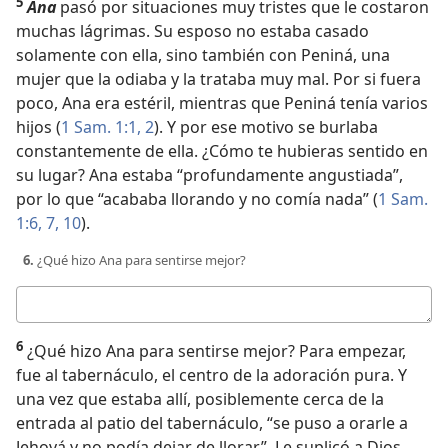
5
Ana
pasó por situaciones muy tristes que le costaron
muchas lágrimas. Su esposo no estaba casado
solamente con ella, sino también con Peniná, una
mujer que la odiaba y la trataba muy mal. Por si fuera
poco, Ana era estéril, mientras que Peniná tenía varios
hijos (
1 Sam. 1:1, 2
). Y por ese motivo se burlaba
constantemente de ella. ¿Cómo te hubieras sentido en
su lugar? Ana estaba “profundamente angustiada”,
por lo que “acababa llorando y no comía nada” (
1 Sam.
1:6, 7,
10
).
6.
¿Qué hizo Ana para sentirse mejor?
Respuesta
6
¿Qué hizo Ana para sentirse mejor? Para empezar,
fue al tabernáculo, el centro de la adoración pura. Y
una vez que estaba allí, posiblemente cerca de la
entrada al patio del tabernáculo, “se puso a orarle a
Jehová y no podía dejar de llorar”. Le suplicó a Dios