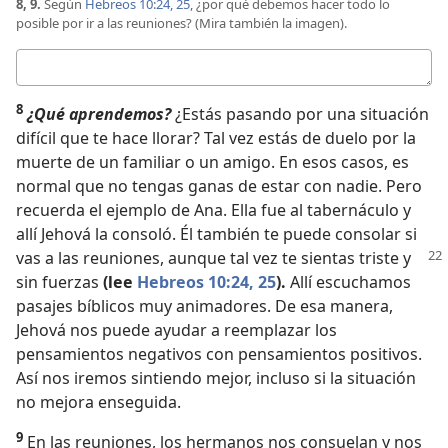
8, 9.
Según
Hebreos 10:24, 25
, ¿por qué debemos hacer todo lo
posible por ir a las reuniones? (Mira también la imagen).
Respuesta
8
¿Qué aprendemos?
¿Estás pasando por una situación
difícil que te hace llorar? Tal vez estás de duelo por la
muerte de un familiar o un amigo. En esos casos, es
normal que no tengas ganas de estar con nadie. Pero
recuerda el ejemplo de Ana. Ella fue al tabernáculo y
allí Jehová la consoló. Él también te puede consolar si
vas a las reuniones, aunque tal vez te
sientas triste y
sin fuerzas
(lee
Hebreos 10:24, 25
).
Allí escuchamos
pasajes bíblicos muy animadores. De esa manera,
Jehová nos puede ayudar a reemplazar los
pensamientos negativos con pensamientos positivos.
Así nos iremos sintiendo mejor, incluso si la situación
no mejora enseguida.
9
En las reuniones, los hermanos nos consuelan y nos