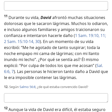
Respuesta
11
Durante su vida,
David
afrontó muchas situaciones
dolorosas que le sacaron lágrimas. Muchos lo odiaron,
e incluso algunos familiares y amigos traicionaron su
confianza e intentaron hacerle daño (
1 Sam. 19:10, 11;
2 Sam. 15:10-14,
30
). En un momento de su vida
escribió: “Me he agotado de tanto suspirar; toda la
noche empapo mi cama de lágrimas; con mi llanto
inundo mi lecho”. ¿Por qué se sentía así? Él mismo
explicó: “Por culpa de todos los que me acosan” (
Sal.
6:6, 7
). Las personas le hicieron tanto daño a David que
le era imposible contener las lágrimas.
12.
Según
Salmo 56:8
, ¿de qué estaba convencido David?
Respuesta
12
Aunque la vida de David era difícil, él estaba seguro