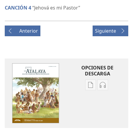
CANCIÓN 4
“Jehová es mi Pastor”
Anterior
Siguiente
OPCIONES DE
DESCARGA
Opciones
Opciones
de
de
descarga
descarga
de
de
publicaciones
audio
LA
LA
ATALAYA
ATALAYA