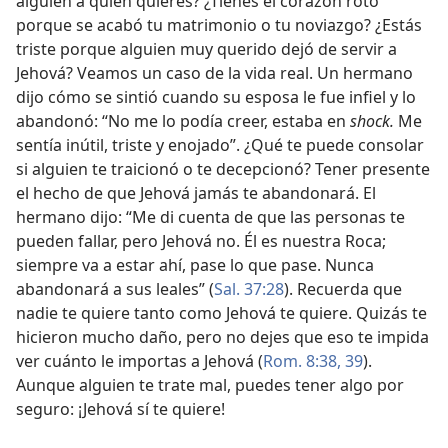
alguien a quien quieres? ¿Tienes el corazón roto
porque se acabó tu matrimonio o tu noviazgo? ¿Estás
triste porque alguien muy querido dejó de servir a
Jehová? Veamos un caso de la vida real. Un hermano
dijo cómo se sintió cuando su esposa le fue infiel y lo
abandonó: “No me lo podía creer, estaba en
shock.
Me
sentía inútil, triste y enojado”. ¿Qué te puede consolar
si alguien te traicionó o te decepcionó? Tener presente
el hecho de que Jehová jamás te abandonará. El
hermano dijo: “Me di cuenta de que las personas te
pueden fallar, pero Jehová no. Él es nuestra Roca;
siempre va a estar ahí, pase lo que pase. Nunca
abandonará a sus leales” (
Sal. 37:28
). Recuerda que
nadie te quiere tanto como Jehová te quiere. Quizás te
hicieron mucho daño, pero no dejes que eso te impida
ver cuánto le importas a Jehová (
Rom. 8:38, 39
).
Aunque alguien te trate mal, puedes tener algo por
seguro: ¡Jehová sí te quiere!