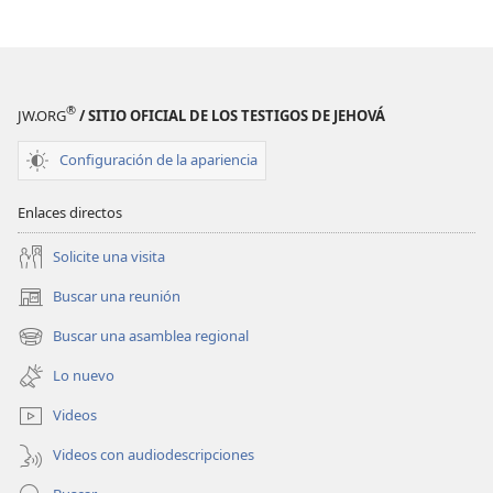
(EDICIÓN
(EDICIÓN
DE
DE
ESTUDIO)
ESTUDIO)
Diciembre
Diciembre
®
JW.ORG
/ SITIO OFICIAL DE LOS TESTIGOS DE JEHOVÁ
de 2024
de 2024
Configuración de la apariencia
Enlaces directos
Solicite una visita
Buscar una reunión
(abre
una
Buscar una asamblea regional
(abre
nueva
una
ventana)
Lo nuevo
nueva
ventana)
Videos
Videos con audiodescripciones