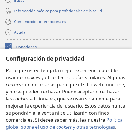
Buscar
Información médica para profesionales de la salud
Comunicados internacionales
Ayuda
Donaciones
(abre
una
Configuración de privacidad
nueva
BIBLIOTECA EN LÍNEA Watchtower™
(abre
ventana)
Para que usted tenga la mejor experiencia posible,
una
®
JW Hub
usamos
cookies
y otras tecnologías similares. Algunas
nueva
(abre
ventana)
cookies
son necesarias para que el sitio web funcione,
una
®
JW Library
nueva
y no se pueden rechazar. Puede aceptar o rechazar
ventana)
las
cookies
adicionales, que se usan solamente para
Watchtower Library
mejorar la experiencia del usuario. Estos datos nunca
se pondrán a la venta ni se utilizarán con fines
comerciales. Si desea saber más, lea nuestra
Política
global sobre el uso de
cookies
y otras tecnologías
.