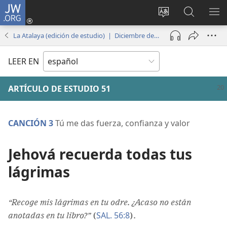
JW.ORG
Iniciar
sesión
Cambiar
Búsqueda
MO
(abre
idioma
en
ME
La Atalaya (edición de estudio) | Diciembre de 2024
una
del sitio
jw.org
nueva
LEER EN
ventana)
ARTÍCULO DE ESTUDIO 51
CANCIÓN 3
Tú me das fuerza, confianza y valor
Jehová recuerda todas tus
lágrimas
“Recoge mis lágrimas en tu odre. ¿Acaso no están
SAL. 56:8
anotadas en tu libro?”
(
).