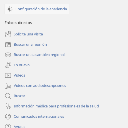
Configuración de la apariencia
Enlaces directos
Solicite una visita
Buscar una reunión
(abre
una
Buscar una asamblea regional
(abre
nueva
una
ventana)
Lo nuevo
nueva
ventana)
Videos
Videos con audiodescripciones
Buscar
Información médica para profesionales de la salud
Comunicados internacionales
Ayuda