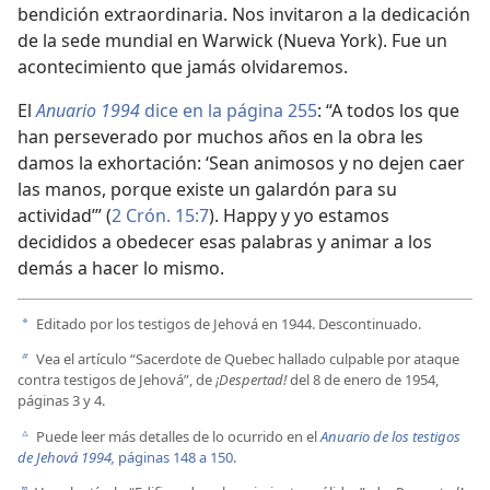
bendición extraordinaria. Nos invitaron a la dedicación
de la sede mundial en Warwick (Nueva York). Fue un
acontecimiento que jamás olvidaremos.
El
Anuario 1994
dice en la página 255
: “A todos los que
han perseverado por muchos años en la obra les
damos la exhortación: ‘Sean animosos y no dejen caer
las manos, porque existe un galardón para su
actividad’” (
2 Crón. 15:7
). Happy y yo estamos
decididos a obedecer esas palabras y animar a los
demás a hacer lo mismo.
Editado por los testigos de Jehová en 1944. Descontinuado.
a
Vea el artículo “Sacerdote de Quebec hallado culpable por ataque
b
contra testigos de Jehová”, de
¡Despertad!
del 8 de enero de 1954,
páginas 3 y 4.
Puede leer más detalles de lo ocurrido en el
Anuario de los testigos
c
de Jehová 1994,
páginas 148 a 150
.