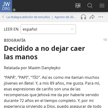
JW.ORG
Iniciar
sesión
Cambiar
Búsqueda
MO
(abre
idioma
en
ME
La Atalaya (edición de estudio) | Agosto de 2018
una
del sitio
jw.org
nueva
LEER EN
ventana)
BIOGRAFÍA
Decidido a no dejar caer
las manos
Relatada por Maxim Danyleyko
“PAPÁ”, “PAPI”, “TÍO”. Así es como me llaman muchos
jóvenes en Betel. Y, a mis 89 años, me gusta. Para mí,
esas expresiones de cariño son una de las
recompensas que Jehová me da por haberle servido
durante 72 años en el tiempo completo. Y, por mi
experiencia sirviendo a Dios, puedo asegurar de todo