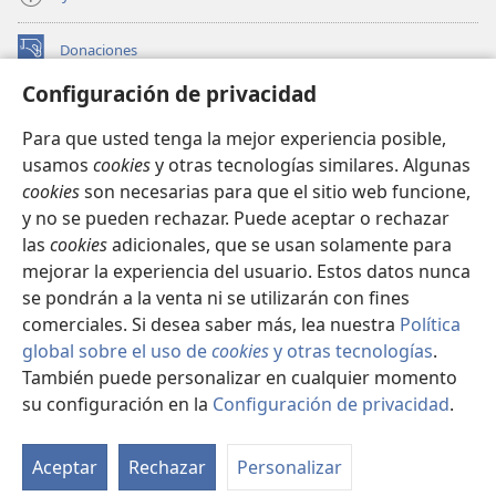
Donaciones
(abre
una
Configuración de privacidad
nueva
BIBLIOTECA EN LÍNEA Watchtower™
(abre
ventana)
Para que usted tenga la mejor experiencia posible,
una
®
JW Hub
usamos
cookies
y otras tecnologías similares. Algunas
nueva
(abre
ventana)
cookies
son necesarias para que el sitio web funcione,
una
®
JW Library
nueva
y no se pueden rechazar. Puede aceptar o rechazar
ventana)
las
cookies
adicionales, que se usan solamente para
Watchtower Library
mejorar la experiencia del usuario. Estos datos nunca
se pondrán a la venta ni se utilizarán con fines
comerciales. Si desea saber más, lea nuestra
Política
global sobre el uso de
cookies
y otras tecnologías
.
Copyright
© 2026 Watch Tower Bible and Tract Society of Pennsylvania.
También puede personalizar en cualquier momento
CONDICIONES DE USO
|
POLÍTICA DE PRIVACIDAD
|
su configuración en la
Configuración de privacidad
.
Mo
CONFIGURACIÓN DE PRIVACIDAD
ín
Aceptar
Rechazar
Personalizar