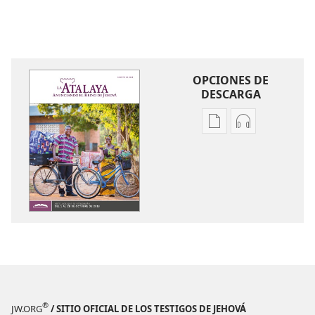
OPCIONES DE
DESCARGA
Opciones
Opciones
de
de
descarga
descarga
de
de
publicaciones
audio
LA
LA
ATALAYA
ATALAYA
(EDICIÓN
(EDICIÓN
DE
DE
ESTUDIO)
ESTUDIO)
Agosto
Agosto
®
JW.ORG
/ SITIO OFICIAL DE LOS TESTIGOS DE JEHOVÁ
de 2018
de 2018