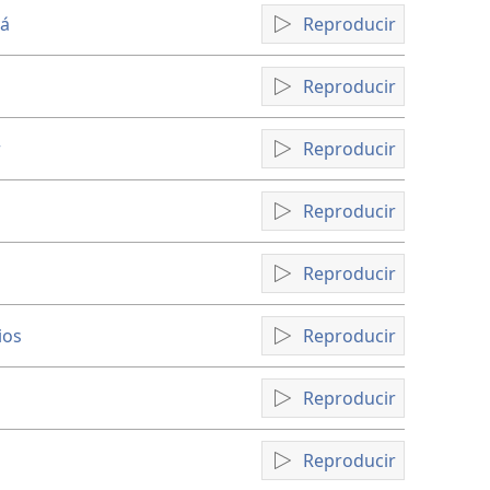
en
en
vá
Reproducir
formato
formato
de
de
cuadrícula
lista
Reproducir
r
Reproducir
Reproducir
Reproducir
ios
Reproducir
Reproducir
Reproducir