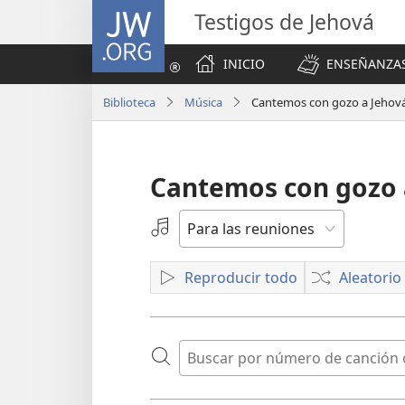
JW.ORG
Testigos de Jehová
INICIO
ENSEÑANZAS
Biblioteca
Música
Cantemos con gozo a Jehov
Cantemos con gozo 
Seleccione
una
grabación
Reproducir todo
Aleatorio
de
audio
Buscar