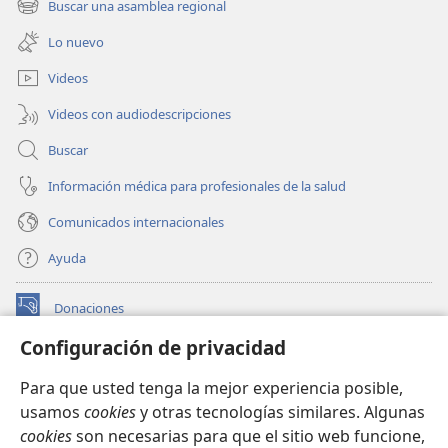
Buscar una asamblea regional
(abre
nueva
una
ventana)
Lo nuevo
nueva
ventana)
Videos
Videos con audiodescripciones
Buscar
Información médica para profesionales de la salud
Comunicados internacionales
Ayuda
Donaciones
(abre
una
Configuración de privacidad
nueva
BIBLIOTECA EN LÍNEA Watchtower™
(abre
ventana)
Para que usted tenga la mejor experiencia posible,
una
®
JW Hub
usamos
cookies
y otras tecnologías similares. Algunas
nueva
(abre
ventana)
cookies
son necesarias para que el sitio web funcione,
una