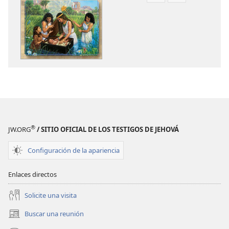
de
de
descarga
descarga
de
de
publicaciones
audio
Mi
Mi
libro
libro
de
de
historias
historias
bíblicas
bíblicas
®
JW.ORG
/ SITIO OFICIAL DE LOS TESTIGOS DE JEHOVÁ
Configuración de la apariencia
Enlaces directos
Solicite una visita
Buscar una reunión
(abre
una