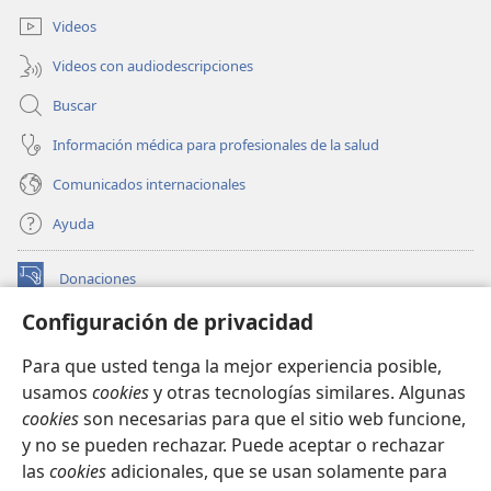
ventana)
Videos
Videos con audiodescripciones
Buscar
Información médica para profesionales de la salud
Comunicados internacionales
Ayuda
Donaciones
(abre
una
Configuración de privacidad
nueva
BIBLIOTECA EN LÍNEA Watchtower™
(abre
ventana)
Para que usted tenga la mejor experiencia posible,
una
®
JW Hub
usamos
cookies
y otras tecnologías similares. Algunas
nueva
(abre
ventana)
cookies
son necesarias para que el sitio web funcione,
una
®
JW Library
nueva
y no se pueden rechazar. Puede aceptar o rechazar
ventana)
las
cookies
adicionales, que se usan solamente para
Watchtower Library