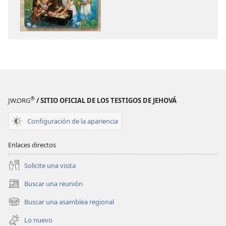
de
de
publicaciones
audio
Mi
Mi
libro
libro
de
de
historias
historias
bíblicas
bíblicas
®
JW.ORG
/ SITIO OFICIAL DE LOS TESTIGOS DE JEHOVÁ
Configuración de la apariencia
Enlaces directos
Solicite una visita
Buscar una reunión
(abre
una
Buscar una asamblea regional
(abre
nueva
una
ventana)
Lo nuevo
nueva