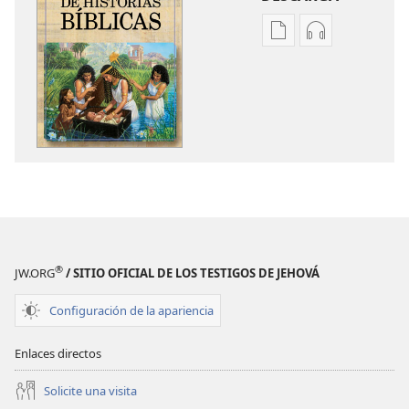
Opciones
Opciones
de
de
descarga
descarga
de
de
publicaciones
audio
Mi
Mi
libro
libro
de
de
historias
historias
bíblicas
bíblicas
®
JW.ORG
/ SITIO OFICIAL DE LOS TESTIGOS DE JEHOVÁ
Configuración de la apariencia
Enlaces directos
Solicite una visita