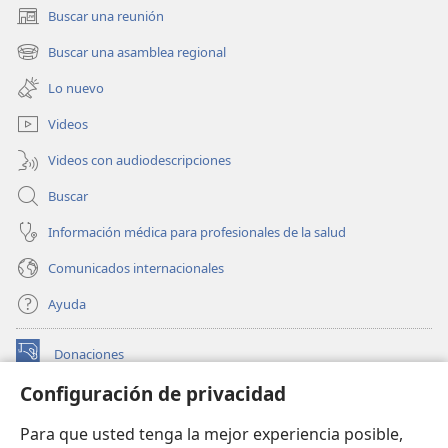
Buscar una reunión
(abre
una
Buscar una asamblea regional
(abre
nueva
una
ventana)
Lo nuevo
nueva
ventana)
Videos
Videos con audiodescripciones
Buscar
Información médica para profesionales de la salud
Comunicados internacionales
Ayuda
Donaciones
(abre
una
Configuración de privacidad
nueva
BIBLIOTECA EN LÍNEA Watchtower™
(abre
ventana)
Para que usted tenga la mejor experiencia posible,
una