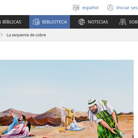
español
Iniciar se
Seleccionar
(abre
idioma
una
 BÍBLICAS
BIBLIOTECA
NOTICIAS
SOB
nuev
venta
La serpiente de cobre