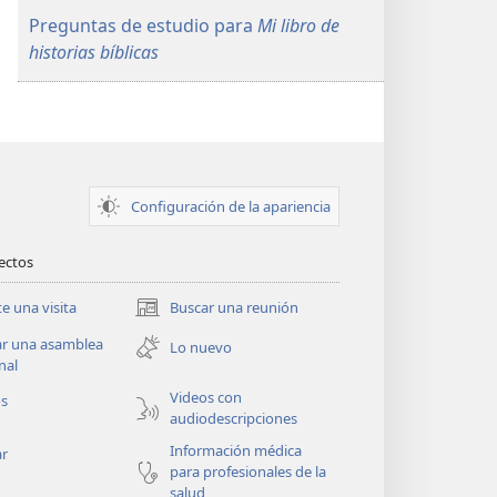
Preguntas de estudio para
Mi libro de
historias bíblicas
Configuración de la apariencia
rectos
te una visita
Buscar una reunión
(abre
una
ar una asamblea
Lo nuevo
nueva
nal
ventana)
Videos con
os
audiodescripciones
Información médica
ar
para profesionales de la
salud