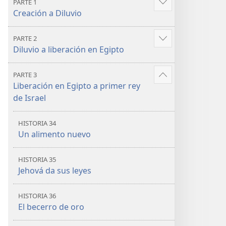
PARTE 1
bíblicas
bíblicas
Mostrar
Creación a Diluvio
más
PARTE 2
Mostrar
Diluvio a liberación en Egipto
más
PARTE 3
Mostrar
Liberación en Egipto a primer rey
más
de Israel
HISTORIA 34
Un alimento nuevo
HISTORIA 35
Jehová da sus leyes
HISTORIA 36
El becerro de oro