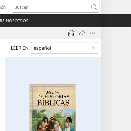
sión
Buscar
RE NOSOTROS
a
na)
LEER EN