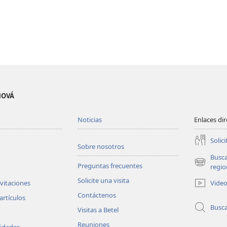
EHOVÁ
Noticias
Enlaces di
Solici
Sobre nosotros
Busc
Preguntas frecuentes
(abre
regio
una
Solicite una visita
Vide
nvitaciones
nueva
Contáctenos
ventana)
artículos
Busc
Visitas a Betel
Reuniones