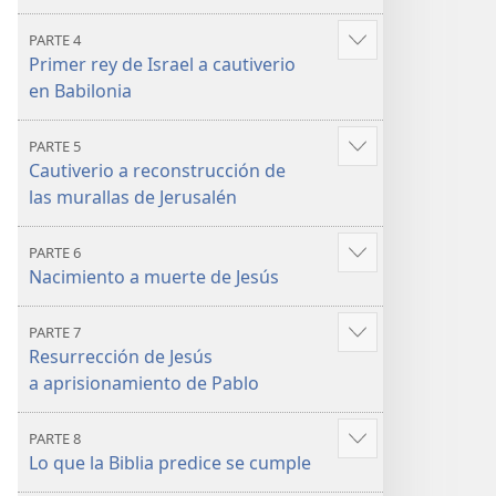
PARTE 4
Mostrar
Primer rey de Israel a cautiverio
más
en Babilonia
PARTE 5
Mostrar
Cautiverio a reconstrucción de
más
las murallas de Jerusalén
PARTE 6
Mostrar
Nacimiento a muerte de Jesús
más
PARTE 7
Mostrar
Resurrección de Jesús
más
a aprisionamiento de Pablo
PARTE 8
Mostrar
Lo que la Biblia predice se cumple
más