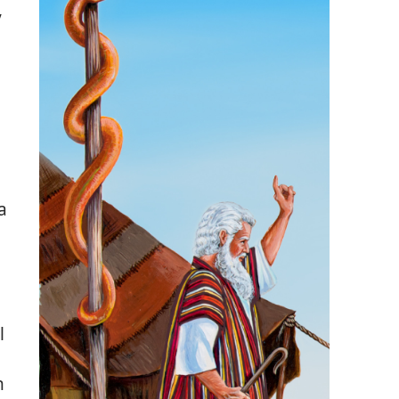
y
a
l
n