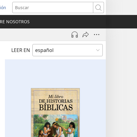
sión
Buscar
RE NOSOTROS
a
na)
LEER EN