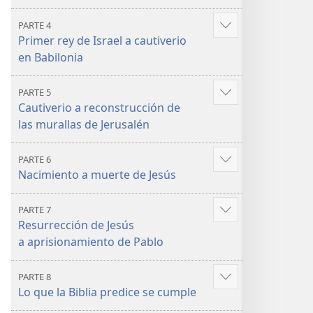
PARTE 4
Mostrar
Primer rey de Israel a cautiverio
más
en Babilonia
PARTE 5
Mostrar
Cautiverio a reconstrucción de
más
las murallas de Jerusalén
PARTE 6
Mostrar
Nacimiento a muerte de Jesús
más
PARTE 7
Mostrar
Resurrección de Jesús
más
a aprisionamiento de Pablo
PARTE 8
Mostrar
Lo que la Biblia predice se cumple
más