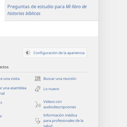
Preguntas de estudio para
Mi libro de
historias bíblicas
Configuración de la apariencia
rectos
te una visita
Buscar una reunión
(abre
una
ar una asamblea
Lo nuevo
nueva
nal
ventana)
Videos con
os
audiodescripciones
Información médica
ar
para profesionales de la
salud