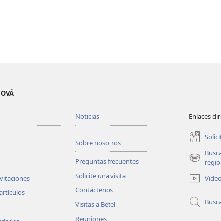
EHOVÁ
Noticias
Enlaces di
Solici
Sobre nosotros
Busc
Preguntas frecuentes
(abre
regio
una
Solicite una visita
Vide
nvitaciones
nueva
Contáctenos
ventana)
artículos
Busc
Visitas a Betel
Reuniones