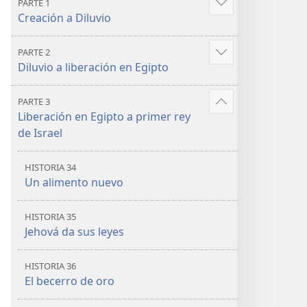
PARTE 1
bíblicas
bíblicas
Mostrar
Creación a Diluvio
más
PARTE 2
Mostrar
Diluvio a liberación en Egipto
más
PARTE 3
Mostrar
Liberación en Egipto a primer rey
más
de Israel
HISTORIA 34
Un alimento nuevo
HISTORIA 35
Jehová da sus leyes
HISTORIA 36
El becerro de oro