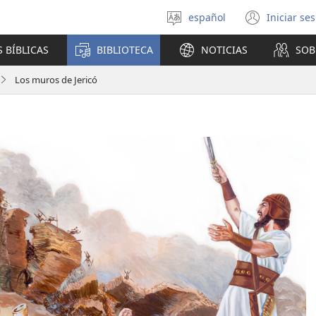
español
Iniciar se
Seleccionar
(abre
idioma
una
 BÍBLICAS
BIBLIOTECA
NOTICIAS
SOB
nuev
venta
Los muros de Jericó