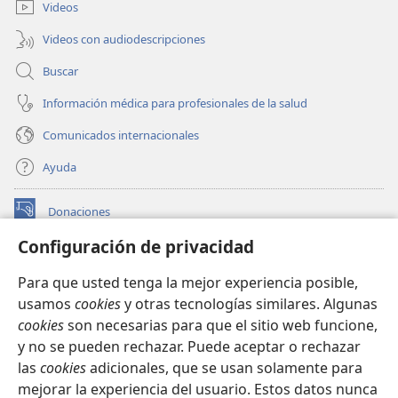
ventana)
Videos
Videos con audiodescripciones
Buscar
Información médica para profesionales de la salud
Comunicados internacionales
Ayuda
Donaciones
(abre
una
Configuración de privacidad
nueva
BIBLIOTECA EN LÍNEA Watchtower™
(abre
ventana)
Para que usted tenga la mejor experiencia posible,
una
®
JW Hub
usamos
cookies
y otras tecnologías similares. Algunas
nueva
(abre
ventana)
cookies
son necesarias para que el sitio web funcione,
una
®
JW Library
nueva
y no se pueden rechazar. Puede aceptar o rechazar
ventana)
las
cookies
adicionales, que se usan solamente para
Watchtower Library
mejorar la experiencia del usuario. Estos datos nunca