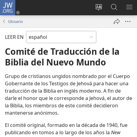
JW.ORG
Iniciar
sesión
Cambiar
Búsqueda
MO
(abre
idioma
en
ME
Glosario
una
del sitio
jw.org
nueva
LEER EN
ventana)
Comité de Traducción de la
Biblia del Nuevo Mundo
Grupo de cristianos ungidos nombrado por el Cuerpo
Gobernante de los Testigos de Jehová para hacer una
traducción de la Biblia en inglés moderno. A fin de
darle el honor que le corresponde a Jehová, el autor de
la Biblia, los miembros de este comité decidieron
mantenerse anónimos.
El comité original, formado en la década de 1940, fue
publicando en tomos a lo largo de los años la
New