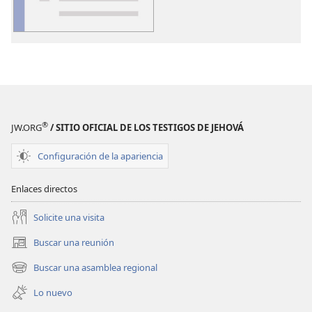
de
publicaciones
Glosario
®
JW.ORG
/ SITIO OFICIAL DE LOS TESTIGOS DE JEHOVÁ
Configuración de la apariencia
Enlaces directos
Solicite una visita
Buscar una reunión
(abre
una
Buscar una asamblea regional
(abre
nueva
una
ventana)
Lo nuevo
nueva