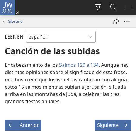
JW.ORG
Iniciar
sesión
Cambiar
Búsqueda
MO
(abre
idioma
en
ME
Glosario
una
del sitio
jw.org
nueva
LEER EN
ventana)
Canción de las subidas
Encabezamiento de los
Salmos 120 a 134
. Aunque hay
distintas opiniones sobre el significado de esta frase,
muchos creen que los israelitas cantaban con alegría
estos 15 salmos mientras subían a Jerusalén, situada
arriba en las montañas de Judá, a celebrar las tres
grandes fiestas anuales.
Anterior
Siguiente