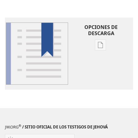
OPCIONES DE
DESCARGA
Opciones
de
descarga
de
publicaciones
Glosario
®
JW.ORG
/ SITIO OFICIAL DE LOS TESTIGOS DE JEHOVÁ