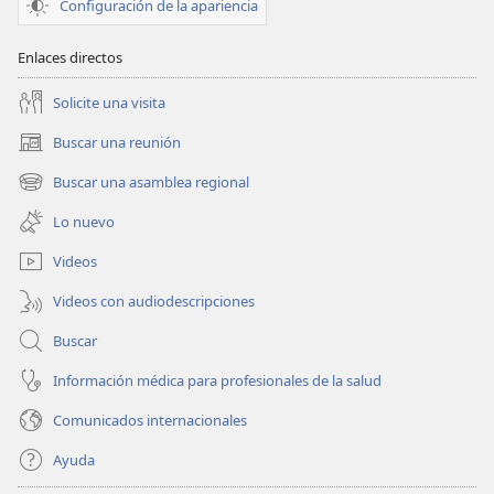
Configuración de la apariencia
Enlaces directos
Solicite una visita
Buscar una reunión
(abre
una
Buscar una asamblea regional
(abre
nueva
una
ventana)
Lo nuevo
nueva
ventana)
Videos
Videos con audiodescripciones
Buscar
Información médica para profesionales de la salud
Comunicados internacionales
Ayuda