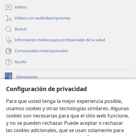
ventana)
Videos
Videos con audiodescripciones
Buscar
Información médica para profesionales de la salud
Comunicados internacionales
Ayuda
Donaciones
(abre
una
Configuración de privacidad
nueva
BIBLIOTECA EN LÍNEA Watchtower™
(abre
ventana)
Para que usted tenga la mejor experiencia posible,
una
®
JW Hub
usamos
cookies
y otras tecnologías similares. Algunas
nueva
(abre
ventana)
cookies
son necesarias para que el sitio web funcione,
una
®
JW Library
nueva
y no se pueden rechazar. Puede aceptar o rechazar
ventana)
las
cookies
adicionales, que se usan solamente para
Watchtower Library