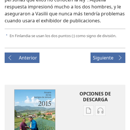
respuesta impresionó mucho a los dos hombres, y le
aseguraron a Vasilii que nunca más tendría problemas
cuando usara el exhibidor de publicaciones.
En Finlandia se usan los dos puntos (:) como signo de división.
a
Anterior
Siguiente
OPCIONES DE
DESCARGA
Opciones
Opciones
de
de
descarga
descarga