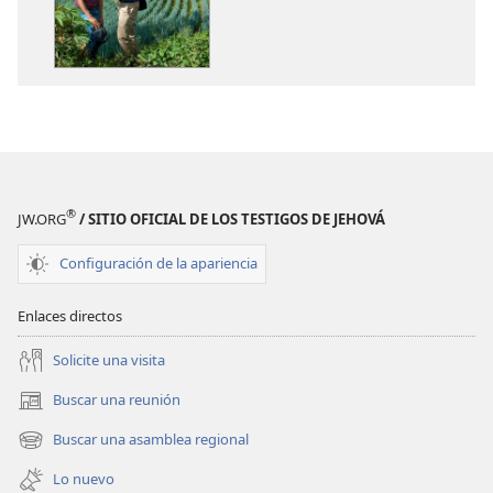
de
de
publicaciones
audio
Anuario
Anuario
de
de
los
los
testigos
testigos
de
de
Jehová
Jehová
®
JW.ORG
/ SITIO OFICIAL DE LOS TESTIGOS DE JEHOVÁ
2015
2015
Configuración de la apariencia
Enlaces directos
Solicite una visita
Buscar una reunión
(abre
una
Buscar una asamblea regional
(abre
nueva
una
ventana)
Lo nuevo
nueva