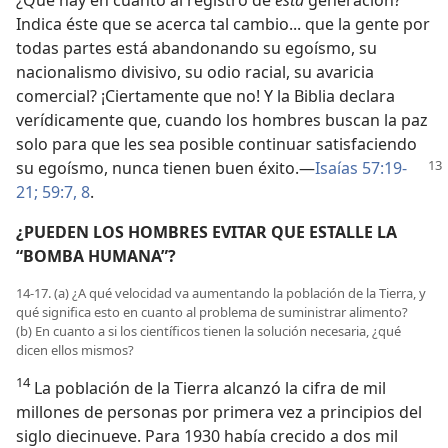
¿Qué hay en cuanto al registro de
esta
generación?
Indica éste que se acerca tal cambio... que la gente por
todas partes está abandonando su egoísmo, su
nacionalismo divisivo, su odio racial, su avaricia
comercial? ¡Ciertamente que no! Y la Biblia declara
verídicamente que, cuando los hombres buscan la paz
solo para que les sea posible continuar satisfaciendo
su egoísmo, nunca tienen buen éxito.—
Isaías 57:19-
21;
59:7, 8
.
¿PUEDEN LOS HOMBRES EVITAR QUE ESTALLE LA
“BOMBA HUMANA”?
14-17. (a) ¿A qué velocidad va aumentando la población de la Tierra, y
qué significa esto en cuanto al problema de suministrar alimento?
(b) En cuanto a si los científicos tienen la solución necesaria, ¿qué
dicen ellos mismos?
14
La población de la Tierra alcanzó la cifra de mil
millones de personas por primera vez a principios del
siglo diecinueve. Para 1930 había crecido a dos mil