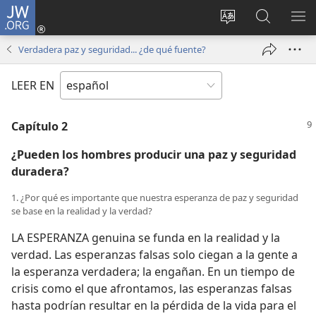
JW.ORG
Iniciar
sesión
Cambiar
Búsqueda
MO
(abre
idioma
en
ME
Verdadera paz y seguridad... ¿de qué fuente?
una
del sitio
jw.org
nueva
LEER EN
ventana)
Capítulo 2
¿Pueden los hombres producir una paz y seguridad
duradera?
1. ¿Por qué es importante que nuestra esperanza de paz y seguridad
se base en la realidad y la verdad?
LA ESPERANZA genuina se funda en la realidad y la
verdad. Las esperanzas falsas solo ciegan a la gente a
la esperanza verdadera; la engañan. En un tiempo de
crisis como el que afrontamos, las esperanzas falsas
hasta podrían resultar en la pérdida de la vida para el