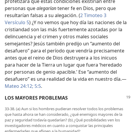
profetizara que estas condiciones existirían entre
personas que
alegarían
tener fe en Dios, pero que
resultarían falsas a su alegación. (
2 Timoteo 3
Versículo 5
) ¿Y no vemos que hoy día las naciones de la
cristiandad son las más fuertemente azotadas por la
delincuencia y el crimen y otros males sociales
semejantes? Jesús también predijo un “aumento del
desafuero” para el período que vendría precisamente
antes que el reino de Dios destruyera a los inicuos
para hacer de la Tierra un lugar que fuera ‘heredado
por personas de genio apacible.’ Ese “aumento del
desafuero” es una realidad de la vida en nuestro día.—
Mateo 24:12;
5:5
.
LOS MAYORES PROBLEMAS
33-38. (a) Aun si los hombres pudieran resolver todos los problemas
que hasta ahora se han considerado, ¿qué enemigos mayores de la
paz y seguridad todavía quedarían? (b) ¿Qué posibilidades ven los
investigadores médicos en cuanto a conquistar las principales
enfermedades que afligen a la humanidad?