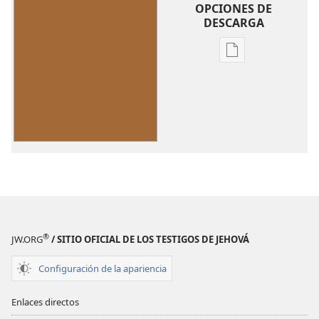
OPCIONES DE
DESCARGA
Opciones
de
descarga
de
publicaciones
Verdadera
paz
y
seguridad...
¿de
qué
®
JW.ORG
/ SITIO OFICIAL DE LOS TESTIGOS DE JEHOVÁ
fuente?
Configuración de la apariencia
Enlaces directos