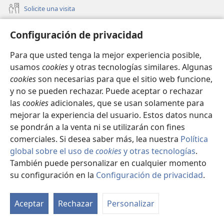
Solicite una visita
Buscar una reunión
(abre
Configuración de privacidad
una
Buscar una asamblea regional
(abre
nueva
Para que usted tenga la mejor experiencia posible,
una
ventana)
Lo nuevo
usamos
cookies
y otras tecnologías similares. Algunas
nueva
ventana)
cookies
son necesarias para que el sitio web funcione,
Videos
y no se pueden rechazar. Puede aceptar o rechazar
Videos con audiodescripciones
las
cookies
adicionales, que se usan solamente para
mejorar la experiencia del usuario. Estos datos nunca
Buscar
se pondrán a la venta ni se utilizarán con fines
Información médica para profesionales de la salud
comerciales. Si desea saber más, lea nuestra
Política
global sobre el uso de
cookies
y otras tecnologías
.
Comunicados internacionales
También puede personalizar en cualquier momento
Ayuda
su configuración en la
Configuración de privacidad
.
Mo
ín
Donaciones
(abre
Aceptar
Rechazar
Personalizar
una
nueva
BIBLIOTECA EN LÍNEA Watchtower™