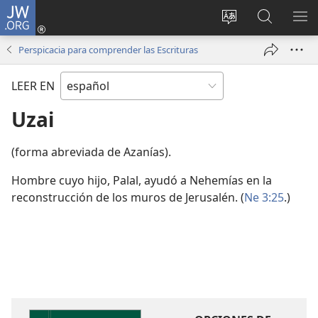
JW.ORG
Iniciar
sesión
Cambiar
Búsqueda
MO
(abre
idioma
en
ME
Perspicacia para comprender las Escrituras
una
del sitio
jw.org
nueva
LEER EN
ventana)
Uzai
(forma abreviada de Azanías).
Hombre cuyo hijo, Palal, ayudó a Nehemías en la
reconstrucción de los muros de Jerusalén. (
Ne 3:25
.)