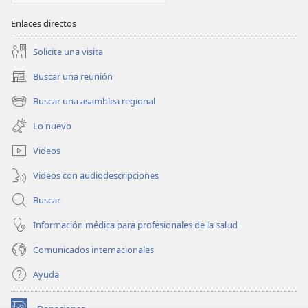
Enlaces directos
Solicite una visita
Buscar una reunión
(abre
una
Buscar una asamblea regional
(abre
nueva
una
ventana)
Lo nuevo
nueva
ventana)
Videos
Videos con audiodescripciones
Buscar
Información médica para profesionales de la salud
Comunicados internacionales
Ayuda