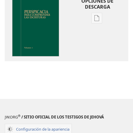
OPCIONES DE
DESCARGA
Opciones
de
descarga
de
publicaciones
Perspicacia
para
comprender
las
Escrituras
®
JW.ORG
/ SITIO OFICIAL DE LOS TESTIGOS DE JEHOVÁ
Configuración de la apariencia