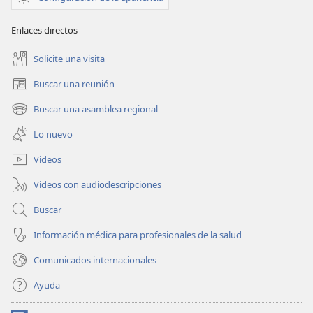
Enlaces directos
Solicite una visita
Buscar una reunión
(abre
una
Buscar una asamblea regional
(abre
nueva
una
ventana)
Lo nuevo
nueva
ventana)
Videos
Videos con audiodescripciones
Buscar
Información médica para profesionales de la salud
Comunicados internacionales
Ayuda