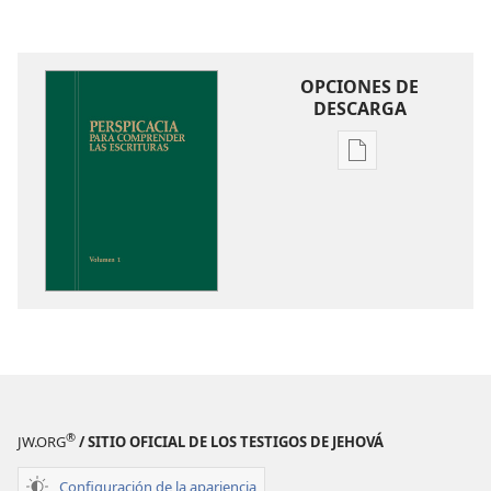
OPCIONES DE
DESCARGA
Opciones
de
descarga
de
publicaciones
Perspicacia
para
comprender
las
Escrituras
®
JW.ORG
/ SITIO OFICIAL DE LOS TESTIGOS DE JEHOVÁ
Configuración de la apariencia