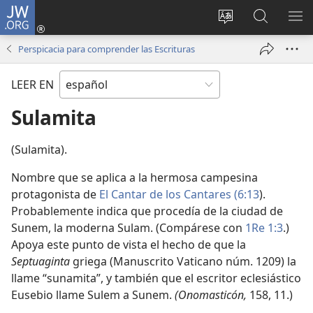
JW.ORG
Iniciar
sesión
Cambiar
Búsqueda
MO
(abre
idioma
en
ME
Perspicacia para comprender las Escrituras
una
del sitio
jw.org
nueva
LEER EN
ventana)
Sulamita
(Sulamita).
Nombre que se aplica a la hermosa campesina
protagonista de
El Cantar de los Cantares (6:13
).
Probablemente indica que procedía de la ciudad de
Sunem, la moderna Sulam. (Compárese con
1Re 1:3
.)
Apoya este punto de vista el hecho de que la
Septuaginta
griega (Manuscrito Vaticano núm. 1209) la
llame “sunamita”, y también que el escritor eclesiástico
Eusebio llame Sulem a Sunem.
(Onomasticón,
158, 11.)