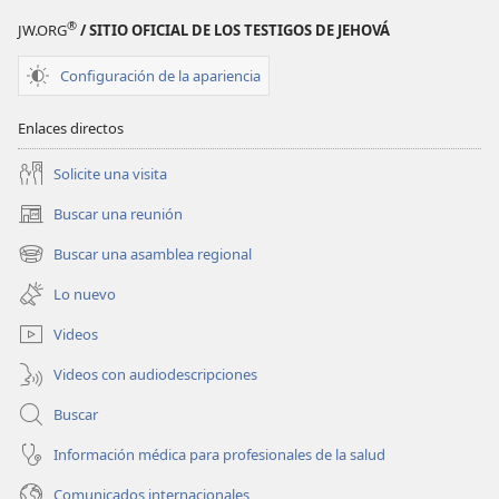
®
JW.ORG
/ SITIO OFICIAL DE LOS TESTIGOS DE JEHOVÁ
Configuración de la apariencia
Enlaces directos
Solicite una visita
Buscar una reunión
(abre
una
Buscar una asamblea regional
(abre
nueva
una
ventana)
Lo nuevo
nueva
ventana)
Videos
Videos con audiodescripciones
Buscar
Información médica para profesionales de la salud
Comunicados internacionales