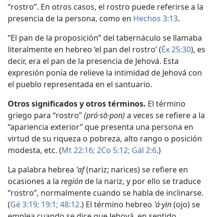
“rostro”. En otros casos, el rostro puede referirse a la
presencia de la persona, como en
Hechos 3:13
.
“El pan de la proposición” del tabernáculo se llamaba
literalmente en hebreo ‘el pan del rostro’ (
Éx 25:30
), es
decir, era el pan de la presencia de Jehová. Esta
expresión ponía de relieve la intimidad de Jehová con
el pueblo representada en el santuario.
Otros significados y otros términos.
El término
griego para “rostro”
(pró·sō·pon)
a veces se refiere a la
“apariencia exterior” que presenta una persona en
virtud de su riqueza o pobreza, alto rango o posición
modesta, etc. (
Mt 22:16;
2Co 5:12;
Gál 2:6
.)
La palabra hebrea
ʼaf
(nariz; narices) se refiere en
ocasiones a la
región
de la nariz, y por ello se traduce
“rostro”, normalmente cuando se habla de inclinarse.
(
Gé 3:19;
19:1;
48:12
.) El término hebreo
ʽá·yin
(ojo) se
emplea cuando se dice que Jehová, en sentido