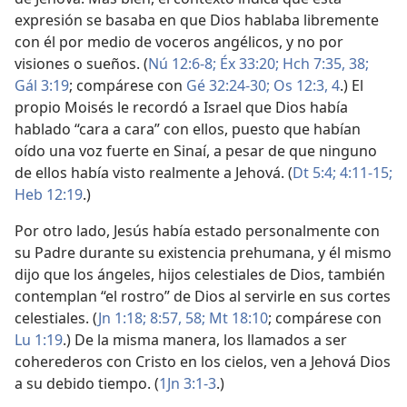
expresión se basaba en que Dios hablaba libremente
con él por medio de voceros angélicos, y no por
visiones o sueños. (
Nú 12:6-8;
Éx 33:20;
Hch 7:35,
38;
Gál 3:19
; compárese con
Gé 32:24-30;
Os 12:3, 4
.) El
propio Moisés le recordó a Israel que Dios había
hablado “cara a cara” con ellos, puesto que habían
oído una voz fuerte en Sinaí, a pesar de que ninguno
de ellos había visto realmente a Jehová. (
Dt 5:4;
4:11-15;
Heb 12:19
.)
Por otro lado, Jesús había estado personalmente con
su Padre durante su existencia prehumana, y él mismo
dijo que los ángeles, hijos celestiales de Dios, también
contemplan “el rostro” de Dios al servirle en sus cortes
celestiales. (
Jn 1:18;
8:57, 58;
Mt 18:10
; compárese con
Lu 1:19
.) De la misma manera, los llamados a ser
coherederos con Cristo en los cielos, ven a Jehová Dios
a su debido tiempo. (
1Jn 3:1-3
.)