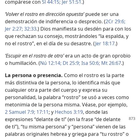
compárese con
Sl 44:15;
Jer 51:51
.)
‘Volver el rostro en dirección opuesta’
puede ser una
demostración de indiferencia o desprecio. (
2Cr 29:6;
Jer 2:27;
32:33
.) Dios manifiesta su desdén para con los
que rechazan su consejo, mostrándoles “la espalda, y
no el rostro”, en el día de su desastre. (
Jer 18:17
.)
‘Escupir en el rostro de otro’
era un acto de gran oprobio
o humillación. (
Nú 12:14;
Dt 25:9;
Isa 50:6;
Mt 26:67
.)
La persona o presencia.
Como el rostro es la parte
más distintiva de la persona, lo identifica más que
cualquier otra parte del cuerpo y expresa su
personalidad, la palabra “rostro” se usó a veces como
metonimia de la persona misma. Véase, por ejemplo,
2 Samuel 7:9;
17:11
; y
Hechos 3:19
, donde las
expresiones “delante de ti” (en la frase “de delante
de ti”), “tu misma persona” y “persona” vienen de las
palabras originales hebrea y griega para “tu rostro” o