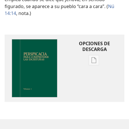
figurado, se aparece a su pueblo “cara a cara”. (
Nú
14:14
, nota.)
OPCIONES DE
DESCARGA
Opciones
de
descarga
de
publicaciones
Perspicacia
para
comprender
las
Escrituras