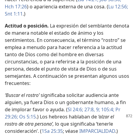
Hch 17:26
) o apariencia externa de una cosa. (
Lu 12:56;
Snt 1:11
.)
Actitud o posición.
La expresión del semblante denota
de manera notable el estado de ánimo y los
sentimientos. En consecuencia, el término “rostro” se
emplea a menudo para hacer referencia a la actitud
tanto de Dios como del hombre en diversas
circunstancias, o para referirse a la posición de una
persona, desde el punto de vista de Dios o de sus
semejantes. A continuación se presentan algunos usos
frecuentes:
‘Buscar el rostro’
significaba solicitar audiencia ante
alguien, ya fuera Dios o un gobernante humano, a fin
de implorar favor o ayuda. (
Sl 24:6;
27:8, 9;
105:4;
Pr
29:26;
Os 5:15
.) Los hebreos
hablaban de
‘alzar el
rostro de otra persona’,
lo que significaba ‘tenerle
consideración’. (
1Sa 25:35
; véase
IMPARCIALIDAD
.)