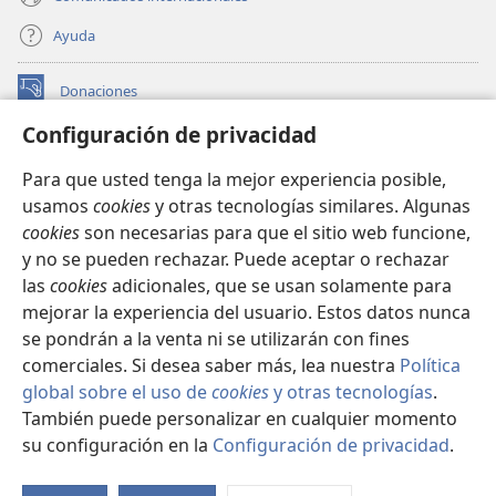
Ayuda
Donaciones
(abre
una
Configuración de privacidad
nueva
BIBLIOTECA EN LÍNEA Watchtower™
(abre
ventana)
Para que usted tenga la mejor experiencia posible,
una
®
JW Hub
usamos
cookies
y otras tecnologías similares. Algunas
nueva
(abre
ventana)
cookies
son necesarias para que el sitio web funcione,
una
®
JW Library
nueva
y no se pueden rechazar. Puede aceptar o rechazar
ventana)
las
cookies
adicionales, que se usan solamente para
Watchtower Library
mejorar la experiencia del usuario. Estos datos nunca
se pondrán a la venta ni se utilizarán con fines
comerciales. Si desea saber más, lea nuestra
Política
global sobre el uso de
cookies
y otras tecnologías
.
Copyright
© 2026 Watch Tower Bible and Tract Society of Pennsylvania.
También puede personalizar en cualquier momento
CONDICIONES DE USO
|
POLÍTICA DE PRIVACIDAD
|
su configuración en la
Configuración de privacidad
.
CONFIGURACIÓN DE PRIVACIDAD