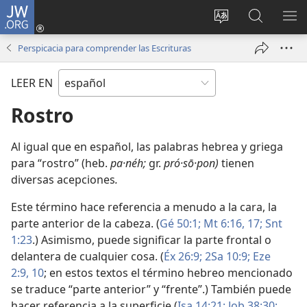
JW.ORG
Iniciar
sesión
Cambiar
Búsqueda
MO
(abre
idioma
en
ME
Perspicacia para comprender las Escrituras
una
del sitio
jw.org
nueva
LEER EN
ventana)
Rostro
Al igual que en español, las palabras hebrea y griega
para “rostro” (heb.
pa·néh;
gr.
pró·sō·pon)
tienen
diversas acepciones
.
Este término hace referencia a menudo a la cara, la
parte anterior de la cabeza. (
Gé 50:1;
Mt 6:16, 17;
Snt
1:23
.) Asimismo, puede significar la parte frontal o
delantera de cualquier cosa. (
Éx 26:9;
2Sa 10:9;
Eze
2:9, 10
; en estos textos el término hebreo mencionado
se traduce “parte anterior” y “frente”.) También puede
hacer referencia a la superficie (
Isa 14:21;
Job 38:30;