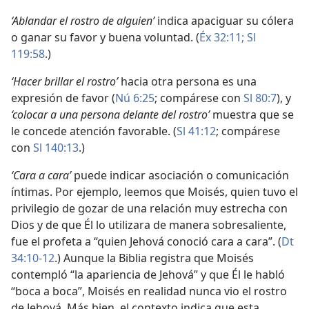
‘Ablandar el rostro de alguien’
indica apaciguar su cólera
o ganar su favor y buena voluntad. (
Éx 32:11;
Sl
119:58
.)
‘Hacer brillar el rostro’
hacia otra persona es una
expresión de favor (
Nú 6:25
; compárese con
Sl 80:7
), y
‘colocar a una persona delante del rostro’
muestra que se
le concede atención favorable. (
Sl 41:12
; compárese
con
Sl 140:13
.)
‘Cara a cara’
puede indicar asociación o comunicación
íntimas. Por ejemplo, leemos que Moisés, quien tuvo el
privilegio de gozar de una relación muy estrecha con
Dios y de que Él lo utilizara de manera sobresaliente,
fue el profeta a “quien Jehová conoció cara a cara”. (
Dt
34:10-12
.) Aunque la Biblia registra que Moisés
contempló “la apariencia de Jehová” y que Él le habló
“boca a boca”, Moisés en realidad nunca vio el rostro
de Jehová. Más bien, el contexto indica que esta