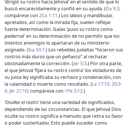
‘dirigió su rostro hacia Jehová’ en el sentido de que lo
buscó encarecidamente y confió en su ayuda. (
Da 9:3
;
compárese con
2Co 1:11
.) Los labios y mandíbulas
apretados, así como la mirada fija, suelen reflejar
fuerte determinación. Isaías ‘puso su rostro como
pedernal’ en su determinación de no permitir que los
intentos enemigos lo apartaran de su ministerio
asignado. (
Isa 50:7
.) Los rebeldes judaítas “hicieron sus
rostros más duros que un peñasco” al rechazar
obstinadamente la corrección. (
Jer 5:3
.) Por otra parte,
el que Jehová ‘fijara su rostro contra’ los violadores de
su justa ley significaba su rechazo y condenación, con
la calamidad o muerte como resultado. (
Le 17:10;
20:3-
6;
Jer 21:10
; compárese con
1Pe 3:12
.)
‘Ocultar el rostro’
tiene una variedad de significados,
dependiendo de las circunstancias. El que Jehová Dios
oculte su rostro significa a menudo que retira su favor
o poder sustentador. Esto puede suceder como