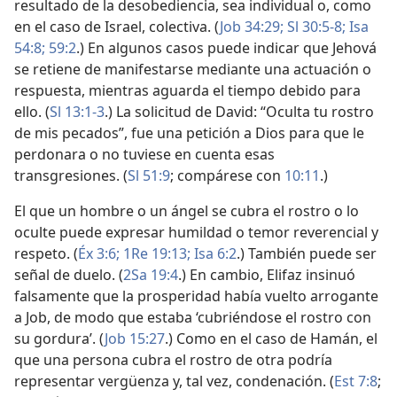
resultado de la desobediencia, sea individual o, como
en el caso de Israel, colectiva. (
Job 34:29;
Sl 30:5-8;
Isa
54:8;
59:2
.) En algunos casos puede indicar que Jehová
se retiene de manifestarse mediante una actuación o
respuesta, mientras aguarda el tiempo debido para
ello. (
Sl 13:1-3
.) La solicitud de David: “Oculta tu rostro
de mis pecados”, fue una petición a Dios para que le
perdonara o no tuviese en cuenta esas
transgresiones. (
Sl 51:9
; compárese con
10:11
.)
El que un hombre o un ángel se cubra el rostro o lo
oculte puede expresar humildad o temor reverencial y
respeto. (
Éx 3:6;
1Re 19:13;
Isa 6:2
.) También puede ser
señal de duelo. (
2Sa 19:4
.) En cambio, Elifaz insinuó
falsamente que la prosperidad había vuelto arrogante
a Job, de modo que estaba ‘cubriéndose el rostro con
su gordura’. (
Job 15:27
.) Como en el caso de Hamán, el
que una persona cubra el rostro de otra podría
representar vergüenza y, tal vez, condenación. (
Est 7:8
;