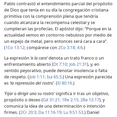
Pablo contrastó el entendimiento parcial del propósito
de Dios que tenía en su día la congregación cristiana
primitiva con la comprensión plena que tendría
cuando alcanzara la recompensa celestial y se
cumplieran las profecías. El apóstol dijo: “Porque en la
actualidad vemos en contorno nebuloso por medio de
un espejo de metal, pero entonces será cara a cara”.
(
1Co 13:12
; compárese con
2Co 3:18;
4:6
.)
La expresión
‘a la cara’
denota un trato franco o un
enfrentamiento abierto (
Dt 7:10;
Job 21:31
), y, en
sentido peyorativo, puede denotar insolencia o falta
de respeto. (
Job 1:11;
Isa 65:3
.) Una expresión parecida
es
‘la reprensión del rostro’.
(
Sl 80:16
.)
‘Fijar o dirigir uno su rostro’
significa ir tras un objetivo,
propósito o deseo (
Gé 31:21;
1Re 2:15;
2Re 12:17
), y
comunica la idea de una determinación o intención
firmes. (
2Cr 20:3;
Da 11:16-19;
Lu 9:51-53
.) Daniel