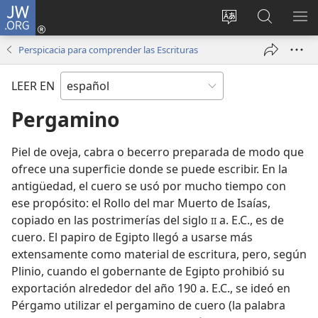
JW.ORG
Iniciar
sesión
Cambiar
Búsqueda
MO
(abre
idioma
en
ME
Perspicacia para comprender las Escrituras
una
del sitio
jw.org
nueva
LEER EN
ventana)
Pergamino
Piel de oveja, cabra o becerro preparada de modo que
ofrece una superficie donde se puede escribir. En la
antigüedad, el cuero se usó por mucho tiempo con
ese propósito: el Rollo del mar Muerto de Isaías,
copiado en las postrimerías del siglo
a. E.C., es de
II
cuero. El papiro de Egipto llegó a usarse más
extensamente como material de escritura, pero, según
Plinio, cuando el gobernante de Egipto prohibió su
exportación alrededor del año 190 a. E.C., se ideó en
Pérgamo utilizar el pergamino de cuero (la palabra