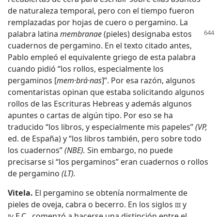
de naturaleza temporal, pero con el tiempo fueron
remplazadas por hojas de cuero o pergamino. La
palabra latina
membranae
(pieles)
designaba estos
cuadernos de pergamino. En el texto citado antes,
Pablo empleó el equivalente griego de esta palabra
cuando pidió “los rollos, especialmente los
pergaminos [
mem·brá·nas
]”. Por esa razón, algunos
comentaristas opinan que estaba solicitando algunos
rollos de las Escrituras Hebreas y además algunos
apuntes o cartas de algún tipo. Por eso se ha
traducido “los libros, y especialmente mis papeles”
(VP,
ed. de España) y “los libros también, pero sobre todo
los cuadernos”
(NBE).
Sin embargo, no puede
precisarse si “los pergaminos” eran cuadernos o rollos
de pergamino
(LT).
Vitela.
El pergamino se obtenía normalmente de
pieles de oveja, cabra o becerro. En los siglos
y
III
E.C., comenzó a hacerse una distinción entre el
IV