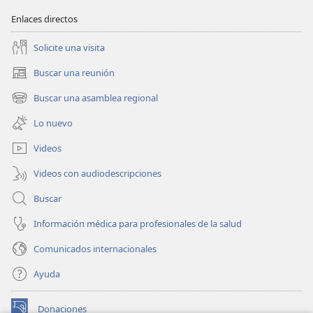
Enlaces directos
Solicite una visita
Buscar una reunión
(abre
una
Buscar una asamblea regional
(abre
nueva
una
ventana)
Lo nuevo
nueva
ventana)
Videos
Videos con audiodescripciones
Buscar
Información médica para profesionales de la salud
Comunicados internacionales
Ayuda
Donaciones