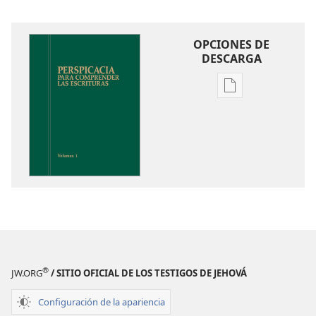
OPCIONES DE
DESCARGA
Opciones
de
descarga
de
publicaciones
Perspicacia
para
comprender
las
Escrituras
®
JW.ORG
/ SITIO OFICIAL DE LOS TESTIGOS DE JEHOVÁ
Configuración de la apariencia