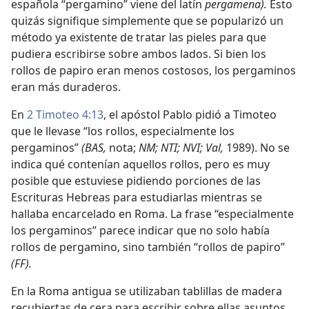
española “pergamino” viene del latín
pergamena).
Esto
quizás signifique simplemente que se popularizó un
método ya existente de tratar las pieles para que
pudiera escribirse sobre ambos lados. Si bien los
rollos de papiro eran menos costosos, los pergaminos
eran más duraderos.
En
2 Timoteo 4:13
, el apóstol Pablo pidió a Timoteo
que le llevase “los rollos, especialmente los
pergaminos”
(BAS,
nota;
NM; NTI; NVI; Val,
1989). No se
indica qué contenían aquellos rollos, pero es muy
posible que estuviese pidiendo porciones de las
Escrituras Hebreas para estudiarlas mientras se
hallaba encarcelado en Roma. La frase “especialmente
los pergaminos” parece indicar que no solo había
rollos de pergamino, sino también “rollos de papiro”
(FF).
En la Roma antigua se utilizaban tablillas de madera
recubiertas de cera para escribir sobre ellas asuntos