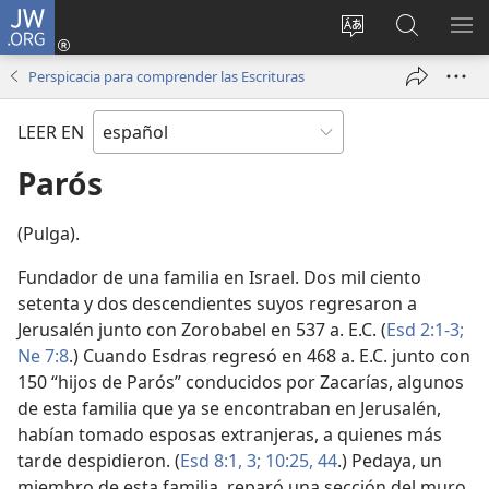
JW.ORG
Iniciar
sesión
Cambiar
Búsqueda
MO
(abre
idioma
en
ME
Perspicacia para comprender las Escrituras
una
del sitio
jw.org
nueva
LEER EN
ventana)
Parós
(Pulga).
Fundador de una familia en Israel. Dos mil ciento
setenta y dos descendientes suyos regresaron a
Jerusalén junto con Zorobabel en 537 a. E.C. (
Esd 2:1-3;
Ne 7:8
.) Cuando Esdras regresó en 468 a. E.C. junto con
150 “hijos de Parós” conducidos por Zacarías, algunos
de esta familia que ya se encontraban en Jerusalén,
habían tomado esposas extranjeras, a quienes más
tarde despidieron. (
Esd 8:1,
3;
10:25,
44
.) Pedaya, un
miembro de esta familia, reparó una sección del muro