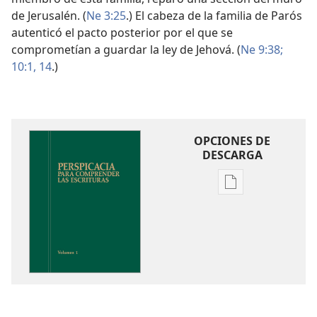
de Jerusalén. (
Ne 3:25
.) El cabeza de la familia de Parós
autenticó el pacto posterior por el que se
comprometían a guardar la ley de Jehová. (
Ne 9:38;
10:1,
14
.)
OPCIONES DE
DESCARGA
Opciones
de
descarga
de
publicaciones
Perspicacia
para
comprender