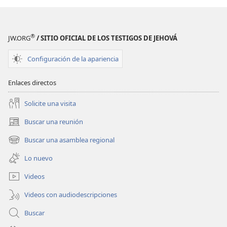
las
Escrituras
®
JW.ORG
/ SITIO OFICIAL DE LOS TESTIGOS DE JEHOVÁ
Configuración de la apariencia
Enlaces directos
Solicite una visita
Buscar una reunión
(abre
una
Buscar una asamblea regional
(abre
nueva
una
ventana)
Lo nuevo
nueva
ventana)
Videos
Videos con audiodescripciones
Buscar