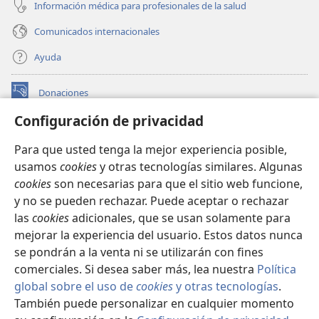
Información médica para profesionales de la salud
Comunicados internacionales
Ayuda
Donaciones
(abre
una
Configuración de privacidad
nueva
BIBLIOTECA EN LÍNEA Watchtower™
(abre
ventana)
Para que usted tenga la mejor experiencia posible,
una
®
JW Hub
usamos
cookies
y otras tecnologías similares. Algunas
nueva
(abre
ventana)
cookies
son necesarias para que el sitio web funcione,
una
®
JW Library
nueva
y no se pueden rechazar. Puede aceptar o rechazar
ventana)
las
cookies
adicionales, que se usan solamente para
Watchtower Library
mejorar la experiencia del usuario. Estos datos nunca
se pondrán a la venta ni se utilizarán con fines
comerciales. Si desea saber más, lea nuestra
Política
global sobre el uso de
cookies
y otras tecnologías
.
Copyright
© 2026 Watch Tower Bible and Tract Society of Pennsylvania.
También puede personalizar en cualquier momento
CONDICIONES DE USO
|
POLÍTICA DE PRIVACIDAD
|