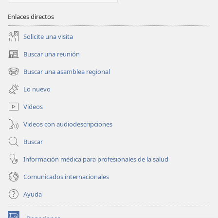
Enlaces directos
Solicite una visita
Buscar una reunión
(abre
una
Buscar una asamblea regional
(abre
nueva
una
ventana)
Lo nuevo
nueva
ventana)
Videos
Videos con audiodescripciones
Buscar
Información médica para profesionales de la salud
Comunicados internacionales
Ayuda