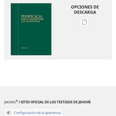
OPCIONES DE
DESCARGA
Opciones
de
descarga
de
publicaciones
Perspicacia
para
comprender
las
Escrituras
®
JW.ORG
/ SITIO OFICIAL DE LOS TESTIGOS DE JEHOVÁ
Configuración de la apariencia