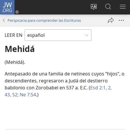
JW.ORG
Iniciar
sesión
Cambiar
Búsqueda
MO
(abre
idioma
en
ME
Perspicacia para comprender las Escrituras
una
del sitio
jw.org
nueva
LEER EN
ventana)
Mehidá
(Mehidá).
Antepasado de una familia de netineos cuyos “hijos”, o
descendientes, regresaron a Judá del destierro
babilonio con Zorobabel en 537 a. E.C. (
Esd 2:1, 2,
43,
52;
Ne 7:54
.)