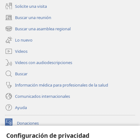
Solicite una visita
Buscar una reunión
(abre
una
Buscar una asamblea regional
(abre
nueva
una
ventana)
Lo nuevo
nueva
ventana)
Videos
Videos con audiodescripciones
Buscar
Información médica para profesionales de la salud
Comunicados internacionales
Ayuda
Donaciones
(abre
una
Configuración de privacidad
nueva