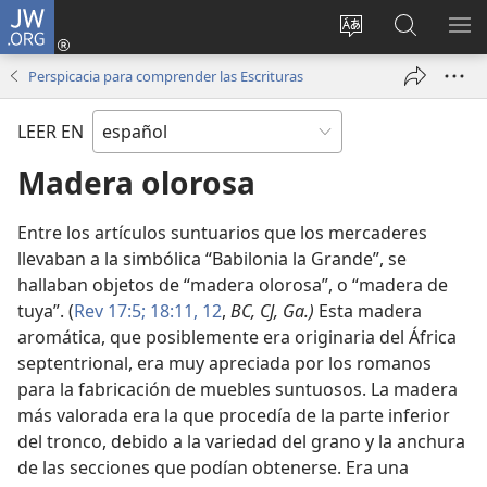
JW.ORG
Iniciar
sesión
Cambiar
Búsqueda
MO
(abre
idioma
en
ME
Perspicacia para comprender las Escrituras
una
del sitio
jw.org
nueva
LEER EN
ventana)
Madera olorosa
Entre los artículos suntuarios que los mercaderes
llevaban a la simbólica “Babilonia la Grande”, se
hallaban objetos de “madera olorosa”, o “madera de
tuya”. (
Rev 17:5;
18:11, 12
,
BC, CJ, Ga.)
Esta madera
aromática, que posiblemente era originaria del África
septentrional, era muy apreciada por los romanos
para la fabricación de muebles suntuosos. La madera
más valorada era la que procedía de la parte inferior
del tronco, debido a la variedad del grano y la anchura
de las secciones que podían obtenerse. Era una