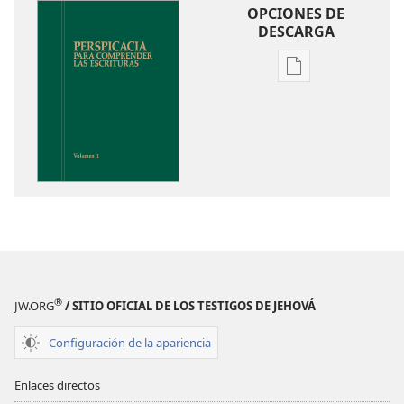
OPCIONES DE
DESCARGA
Opciones
de
descarga
de
publicaciones
Perspicacia
para
comprender
las
Escrituras
®
JW.ORG
/ SITIO OFICIAL DE LOS TESTIGOS DE JEHOVÁ
Configuración de la apariencia
Enlaces directos