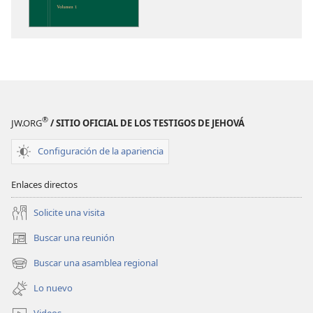
publicaciones
Perspicacia
para
comprender
las
Escrituras
®
JW.ORG
/ SITIO OFICIAL DE LOS TESTIGOS DE JEHOVÁ
Configuración de la apariencia
Enlaces directos
Solicite una visita
Buscar una reunión
(abre
una
Buscar una asamblea regional
(abre
nueva
una
ventana)
Lo nuevo
nueva
ventana)