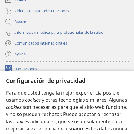
Videos
Videos con audiodescripciones
Buscar
Información médica para profesionales de la salud
Comunicados internacionales
Ayuda
Donaciones
(abre
una
Configuración de privacidad
nueva
BIBLIOTECA EN LÍNEA Watchtower™
(abre
ventana)
Para que usted tenga la mejor experiencia posible,
una
®
JW Hub
usamos
cookies
y otras tecnologías similares. Algunas
nueva
(abre
ventana)
cookies
son necesarias para que el sitio web funcione,
una
®
JW Library
nueva
y no se pueden rechazar. Puede aceptar o rechazar
ventana)
las
cookies
adicionales, que se usan solamente para
Watchtower Library
mejorar la experiencia del usuario. Estos datos nunca