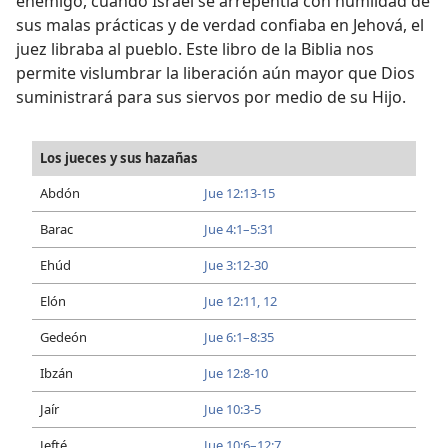
enemigo, cuando Israel se arrepentía con humildad de
sus malas prácticas y de verdad confiaba en Jehová, el
juez libraba al pueblo. Este libro de la Biblia nos
permite vislumbrar la liberación aún mayor que Dios
suministrará para sus siervos por medio de su Hijo.
Los jueces y sus hazañas
Abdón
Jue 12:13-15
Barac
Jue 4:1–5:31
Ehúd
Jue 3:12-30
Elón
Jue 12:11, 12
Gedeón
Jue 6:1–8:35
Ibzán
Jue 12:8-10
Jaír
Jue 10:3-5
Jefté
Jue 10:6–12:7