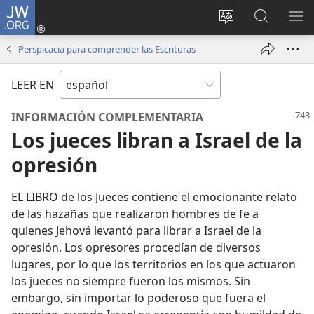
JW.ORG
Iniciar
sesión
Cambiar
Búsqueda
MO
(abre
idioma
en
ME
Perspicacia para comprender las Escrituras
una
del sitio
jw.org
nueva
LEER EN
ventana)
INFORMACIÓN COMPLEMENTARIA
Los jueces libran a Israel de la
opresión
EL LIBRO de los Jueces contiene el emocionante relato
de las hazañas que realizaron hombres de fe a
quienes Jehová levantó para librar a Israel de la
opresión. Los opresores procedían de diversos
lugares, por lo que los territorios en los que actuaron
los jueces no siempre fueron los mismos. Sin
embargo, sin importar lo poderoso que fuera el