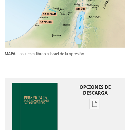
MAPA:
Los jueces libran a Israel de la opresión
OPCIONES DE
DESCARGA
Opciones
de
descarga
de