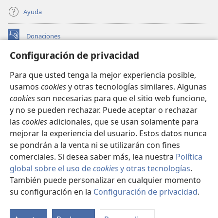
Ayuda
Donaciones
(abre
una
Configuración de privacidad
nueva
BIBLIOTECA EN LÍNEA Watchtower™
(abre
ventana)
Para que usted tenga la mejor experiencia posible,
una
®
JW Hub
usamos
cookies
y otras tecnologías similares. Algunas
nueva
(abre
ventana)
cookies
son necesarias para que el sitio web funcione,
una
®
JW Library
nueva
y no se pueden rechazar. Puede aceptar o rechazar
ventana)
las
cookies
adicionales, que se usan solamente para
Watchtower Library
mejorar la experiencia del usuario. Estos datos nunca
se pondrán a la venta ni se utilizarán con fines
comerciales. Si desea saber más, lea nuestra
Política
global sobre el uso de
cookies
y otras tecnologías
.
Copyright
© 2026 Watch Tower Bible and Tract Society of Pennsylvania.
También puede personalizar en cualquier momento
CONDICIONES DE USO
|
POLÍTICA DE PRIVACIDAD
|
su configuración en la
Configuración de privacidad
.
CONFIGURACIÓN DE PRIVACIDAD