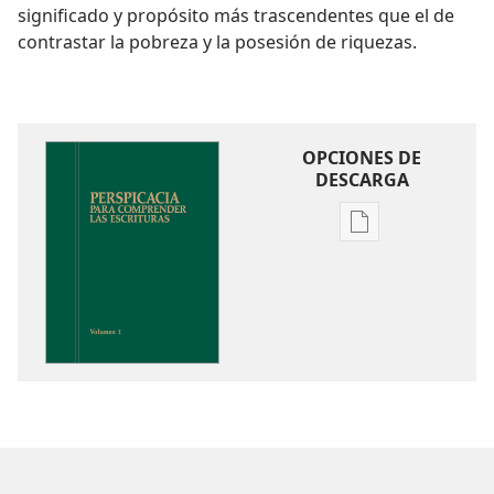
significado y propósito más trascendentes que el de
contrastar la pobreza y la posesión de riquezas.
OPCIONES DE
DESCARGA
Opciones
de
descarga
de
publicaciones
Perspicacia
para
comprender
las
Escrituras