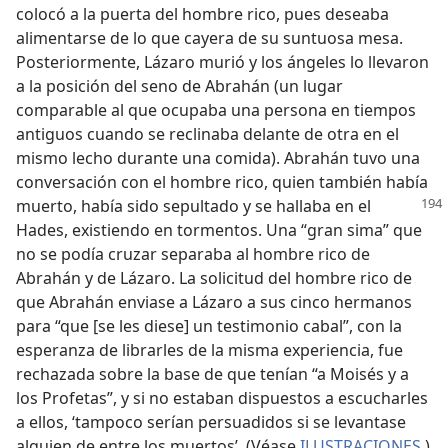
colocó a la puerta del hombre rico, pues deseaba
alimentarse de lo que cayera de su suntuosa mesa.
Posteriormente, Lázaro murió y los ángeles lo llevaron
a la posición del seno de Abrahán (un lugar
comparable al que ocupaba una persona en tiempos
antiguos cuando se reclinaba delante de otra en el
mismo lecho durante una comida). Abrahán tuvo una
conversación con el hombre rico, quien también había
muerto, había sido sepultado
y se hallaba en el
Hades, existiendo en tormentos. Una “gran sima” que
no se podía cruzar separaba al hombre rico de
Abrahán y de Lázaro. La solicitud del hombre rico de
que Abrahán enviase a Lázaro a sus cinco hermanos
para “que [se les diese] un testimonio cabal”, con la
esperanza de librarles de la misma experiencia, fue
rechazada sobre la base de que tenían “a Moisés y a
los Profetas”, y si no estaban dispuestos a escucharles
a ellos, ‘tampoco serían persuadidos si se levantase
alguien de entre los muertos’. (Véase
ILUSTRACIONES
.)