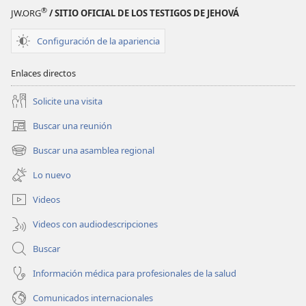
®
JW.ORG
/ SITIO OFICIAL DE LOS TESTIGOS DE JEHOVÁ
Configuración de la apariencia
Enlaces directos
Solicite una visita
Buscar una reunión
(abre
una
Buscar una asamblea regional
(abre
nueva
una
ventana)
Lo nuevo
nueva
ventana)
Videos
Videos con audiodescripciones
Buscar
Información médica para profesionales de la salud
Comunicados internacionales