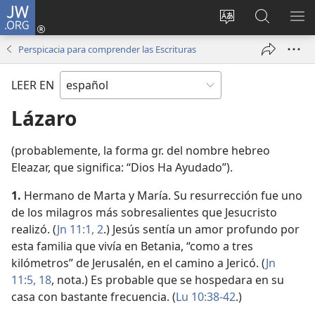
JW.ORG
Iniciar
sesión
Cambiar
Búsqueda
MO
(abre
idioma
en
ME
Perspicacia para comprender las Escrituras
una
del sitio
jw.org
nueva
LEER EN
ventana)
Lázaro
(probablemente, la forma gr. del nombre hebreo
Eleazar, que significa: “Dios Ha Ayudado”).
1.
Hermano de Marta y María. Su resurrección fue uno
de los milagros más sobresalientes que Jesucristo
realizó. (
Jn 11:1, 2
.) Jesús sentía un amor profundo por
esta familia que vivía en Betania, “como a tres
kilómetros” de Jerusalén, en el camino a Jericó. (
Jn
11:5,
18
, nota.) Es probable que se hospedara en su
casa con bastante frecuencia. (
Lu 10:38-42
.)