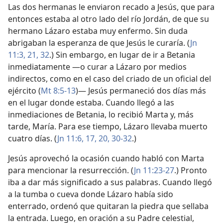
Las dos hermanas le enviaron recado a Jesús, que para
entonces estaba al otro lado del río Jordán, de que su
hermano Lázaro estaba muy enfermo. Sin duda
abrigaban la esperanza de que Jesús le curaría. (
Jn
11:3,
21,
32
.) Sin embargo, en lugar de ir a Betania
inmediatamente —o curar a Lázaro por medios
indirectos, como en el caso del criado de un oficial del
ejército (
Mt 8:5-13
)— Jesús permaneció dos días más
en el lugar donde estaba. Cuando llegó a las
inmediaciones de Betania, lo recibió Marta y, más
tarde, María. Para ese tiempo, Lázaro llevaba muerto
cuatro días. (
Jn 11:6,
17,
20,
30-32
.)
Jesús aprovechó la ocasión cuando habló con Marta
para mencionar la resurrección. (
Jn 11:23-27
.) Pronto
iba a dar más significado a sus palabras. Cuando llegó
a la tumba o cueva donde Lázaro había sido
enterrado, ordenó que quitaran la piedra que sellaba
la entrada. Luego, en oración a su Padre celestial,