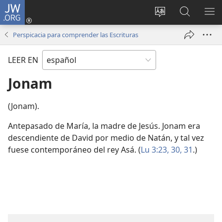
JW.ORG
Iniciar
sesión
Cambiar
Búsqueda
MO
(abre
idioma
en
ME
Perspicacia para comprender las Escrituras
una
del sitio
jw.org
nueva
LEER EN
ventana)
Jonam
(Jonam).
Antepasado de María, la madre de Jesús. Jonam era
descendiente de David por medio de Natán, y tal vez
fuese contemporáneo del rey Asá. (
Lu 3:23,
30, 31
.)