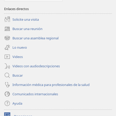
Enlaces directos
Solicite una visita
Buscar una reunión
(abre
una
Buscar una asamblea regional
(abre
nueva
una
ventana)
Lo nuevo
nueva
ventana)
Videos
Videos con audiodescripciones
Buscar
Información médica para profesionales de la salud
Comunicados internacionales
Ayuda