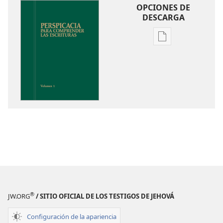
OPCIONES DE
DESCARGA
Opciones
de
descarga
de
publicaciones
Perspicacia
para
comprender
las
Escrituras
®
JW.ORG
/ SITIO OFICIAL DE LOS TESTIGOS DE JEHOVÁ
Configuración de la apariencia