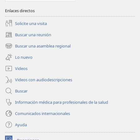
Enlaces directos
Solicite una visita
Buscar una reunión
(abre
una
Buscar una asamblea regional
(abre
nueva
una
ventana)
Lo nuevo
nueva
ventana)
Videos
Videos con audiodescripciones
Buscar
Información médica para profesionales de la salud
Comunicados internacionales
Ayuda