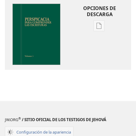
OPCIONES DE
DESCARGA
Opciones
de
descarga
de
publicaciones
Perspicacia
para
comprender
las
Escrituras
®
JW.ORG
/ SITIO OFICIAL DE LOS TESTIGOS DE JEHOVÁ
Configuración de la apariencia