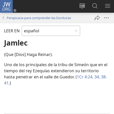
JW.ORG
Iniciar
sesión
Cambiar
Búsqueda
MO
(abre
idioma
en
ME
Perspicacia para comprender las Escrituras
una
del sitio
jw.org
nueva
LEER EN
ventana)
Jamlec
(Que [Dios] Haga Reinar).
Uno de los principales de la tribu de Simeón que en el
tiempo del rey Ezequías extendieron su territorio
hasta penetrar en el valle de Guedor. (
1Cr 4:24,
34,
38-
41
.)