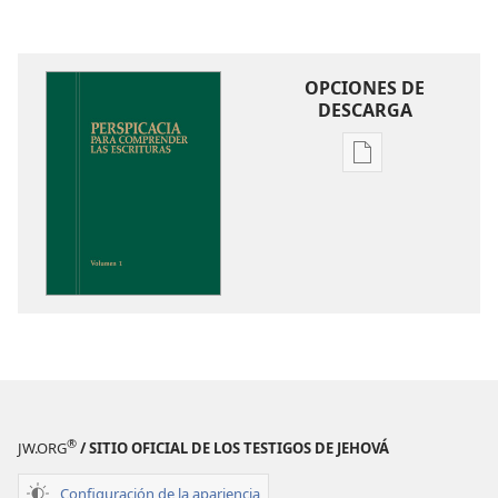
OPCIONES DE
DESCARGA
Opciones
de
descarga
de
publicaciones
Perspicacia
para
comprender
las
Escrituras
®
JW.ORG
/ SITIO OFICIAL DE LOS TESTIGOS DE JEHOVÁ
Configuración de la apariencia