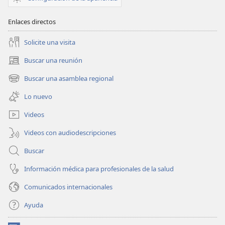
Enlaces directos
Solicite una visita
Buscar una reunión
(abre
una
Buscar una asamblea regional
(abre
nueva
una
ventana)
Lo nuevo
nueva
ventana)
Videos
Videos con audiodescripciones
Buscar
Información médica para profesionales de la salud
Comunicados internacionales
Ayuda