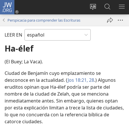
JW.ORG
Iniciar
sesión
Cambiar
Búsqueda
MO
(abre
idioma
en
ME
Perspicacia para comprender las Escrituras
una
del sitio
jw.org
nueva
LEER EN
ventana)
Ha-élef
(El Buey; La Vaca).
Ciudad de Benjamín cuyo emplazamiento se
desconoce en la actualidad. (
Jos 18:21,
28
.) Algunos
eruditos opinan que Ha-élef podría ser parte del
nombre de la ciudad de Zelah, que se menciona
inmediatamente antes. Sin embargo, quienes optan
por esta explicación limitan a trece la lista de ciudades,
lo que no concuerda con la referencia bíblica de
catorce ciudades.