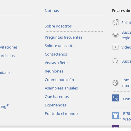
Noticias
Enlaces di
Solici
Sobre nosotros
Busc
Preguntas frecuentes
(abre
regio
una
Solicite una visita
Vide
nvitaciones
nueva
Contáctenos
ventana)
artículos
Busc
Visitas a Betel
Reuniones
vidades
Conmemoración
Comu
inter
Asambleas anuales
Qué hacemos
Don
(abre
Experiencias
®
ting
una
nueva
Por todo el mundo
BIB
ventana)
(abre
Wat
una
JW L
nueva