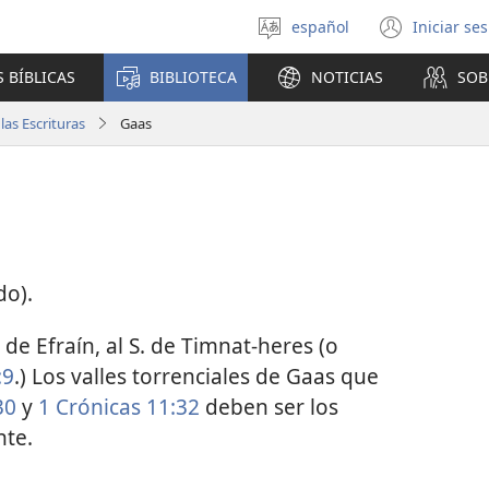
español
Iniciar se
Seleccionar
(abre
idioma
una
 BÍBLICAS
BIBLIOTECA
NOTICIAS
SOB
nuev
venta
as Escrituras
Gaas
do).
e Efraín, al S. de Timnat-heres (o
:9
.) Los valles torrenciales de Gaas que
30
y
1 Crónicas 11:32
deben ser los
nte.