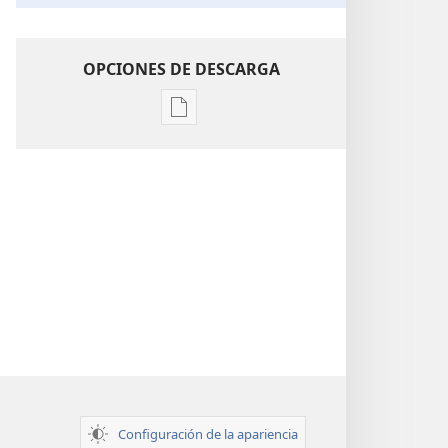
OPCIONES DE DESCARGA
Opciones
de
descarga
de
publicaciones
Perspicacia
para
comprender
las
Escrituras
Configuración de la apariencia