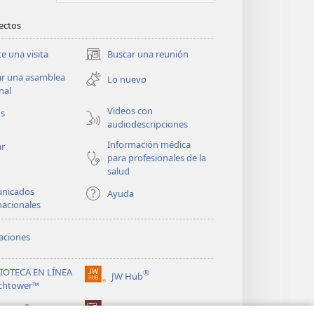
rectos
te una visita
Buscar una reunión
(abre
una
ar una asamblea
Lo nuevo
nueva
nal
ventana)
Videos con
os
audiodescripciones
Información médica
ar
para profesionales de la
salud
nicados
Ayuda
nacionales
aciones
LIOTECA EN LÍNEA
®
JW Hub
(abre
chtower™
una
®
nueva
ibrary
Watchtower Library