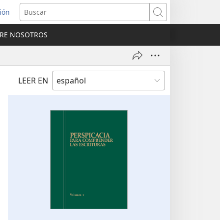
sión
Buscar
RE NOSOTROS
a
na)
LEER EN