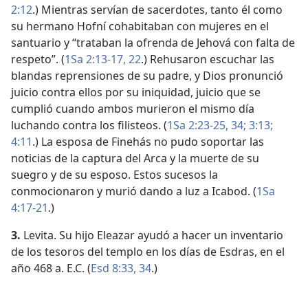
2:12
.) Mientras servían de sacerdotes, tanto él como
su hermano Hofní cohabitaban con mujeres en el
santuario y “trataban la ofrenda de Jehová con falta de
respeto”. (
1Sa 2:13-17,
22
.) Rehusaron escuchar las
blandas reprensiones de su padre, y Dios pronunció
juicio contra ellos por su iniquidad, juicio que se
cumplió cuando ambos murieron el mismo día
luchando contra los filisteos. (
1Sa 2:23-25,
34;
3:13;
4:11
.) La esposa de Finehás no pudo soportar las
noticias de la captura del Arca y la muerte de su
suegro y de su esposo. Estos sucesos la
conmocionaron y murió dando a luz a Icabod. (
1Sa
4:17-21
.)
3.
Levita. Su hijo Eleazar ayudó a hacer un inventario
de los tesoros del templo en los días de Esdras, en el
año 468 a. E.C. (
Esd 8:33, 34
.)