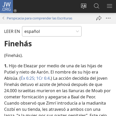
JW.ORG
Iniciar
sesión
Cambiar
Búsqueda
MO
(abre
idioma
en
ME
Perspicacia para comprender las Escrituras
una
del sitio
jw.org
nueva
LEER EN
ventana)
Finehás
(Finehás).
1.
Hijo de Eleazar por medio de una de las hijas de
Putiel y nieto de Aarón. El nombre de su hijo era
Abisúa. (
Éx 6:25;
1Cr 6:4
.) La acción decidida del joven
Finehás detuvo el azote de Jehová después de que
24.000 israelitas murieron en las llanuras de Moab por
cometer fornicación y apegarse a Baal de Peor.
Cuando observó que Zimrí introducía a la madianita
Cozbí en su tienda, les atravesó a ambos con una
lanza, “a la mujer, por sus partes genitales”. Este celo