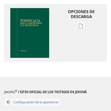
OPCIONES DE
DESCARGA
Opciones
de
descarga
de
publicaciones
Perspicacia
para
comprender
las
Escrituras
®
JW.ORG
/ SITIO OFICIAL DE LOS TESTIGOS DE JEHOVÁ
Configuración de la apariencia