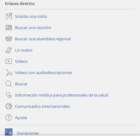
Enlaces directos
Solicite una visita
Buscar una reunión
(abre
una
Buscar una asamblea regional
(abre
nueva
una
ventana)
Lo nuevo
nueva
ventana)
Videos
Videos con audiodescripciones
Buscar
Información médica para profesionales de la salud
Comunicados internacionales
Ayuda
Donaciones
(abre