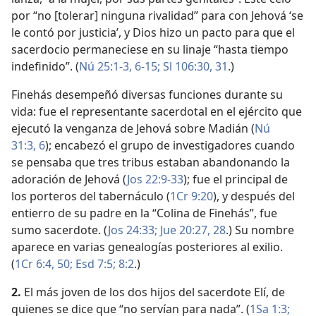
por “no [tolerar] ninguna rivalidad” para con Jehová ‘se
le contó por justicia’, y Dios hizo un pacto para que el
sacerdocio permaneciese en su linaje “hasta tiempo
indefinido”. (
Nú 25:1-3,
6-15;
Sl 106:30, 31
.)
Finehás desempeñó diversas funciones durante su
vida: fue el representante sacerdotal en el ejército que
ejecutó la venganza de Jehová sobre Madián (
Nú
31:3,
6
); encabezó el grupo de investigadores cuando
se pensaba que tres tribus estaban abandonando la
adoración de Jehová (
Jos 22:9-33
); fue el principal de
los porteros del tabernáculo (
1Cr 9:20
), y después del
entierro de su padre en la “Colina de Finehás”, fue
sumo sacerdote. (
Jos 24:33;
Jue 20:27, 28
.) Su nombre
aparece en varias genealogías posteriores al exilio.
(
1Cr 6:4,
50;
Esd 7:5;
8:2
.)
2.
El más joven de los dos hijos del sacerdote Elí, de
quienes se dice que “no servían para nada”. (
1Sa 1:3;