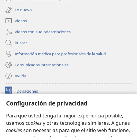
(abre
nueva
una
ventana)
Lo nuevo
nueva
ventana)
Videos
Videos con audiodescripciones
Buscar
Información médica para profesionales de la salud
Comunicados internacionales
Ayuda
Donaciones
(abre
una
Configuración de privacidad
nueva
BIBLIOTECA EN LÍNEA Watchtower™
(abre
ventana)
Para que usted tenga la mejor experiencia posible,
una
®
JW Hub
usamos
cookies
y otras tecnologías similares. Algunas
nueva
(abre
ventana)
cookies
son necesarias para que el sitio web funcione,
una
®
JW Library
nueva