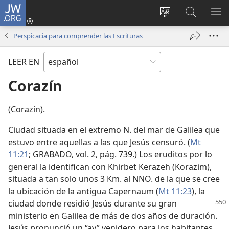
JW.ORG
Iniciar
sesión
Cambiar
Búsqueda
MO
(abre
idioma
en
ME
Perspicacia para comprender las Escrituras
una
del sitio
jw.org
nueva
LEER EN
ventana)
Corazín
(Corazín).
Ciudad situada en el extremo N. del mar de Galilea que
estuvo entre aquellas a las que Jesús censuró. (
Mt
11:21
; GRABADO, vol. 2, pág. 739.) Los eruditos por lo
general la identifican con Khirbet Kerazeh (Korazim),
situada a tan solo unos 3 Km. al NNO. de la que se cree
la ubicación de la antigua Capernaum (
Mt 11:23
), la
ciudad
donde residió Jesús durante su gran
ministerio en Galilea de más de dos años de duración.
Jesús pronunció un “ay” venidero para los habitantes