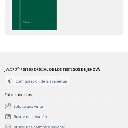
de
descarga
de
publicaciones
Perspicacia
para
comprender
las
Escrituras
®
JW.ORG
/ SITIO OFICIAL DE LOS TESTIGOS DE JEHOVÁ
Configuración de la apariencia
Enlaces directos
Solicite una visita
Buscar una reunión
(abre
una
Buscar una asamblea regional