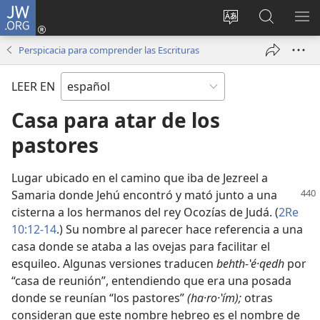
JW.ORG
Iniciar
sesión
Cambiar
Búsqueda
MO
(abre
idioma
en
ME
Perspicacia para comprender las Escrituras
una
del sitio
jw.org
nueva
LEER EN
ventana)
Casa para atar de los
pastores
Lugar ubicado en el camino que iba de Jezreel a
Samaria donde Jehú encontró y mató junto a una
cisterna a los hermanos del rey Ocozías de Judá. (
2Re
10:12-14
.) Su nombre al parecer hace referencia a una
casa donde se ataba a las ovejas para facilitar el
esquileo. Algunas versiones traducen
behth-ʽé·qedh
por
“casa de reunión”, entendiendo que era una posada
donde se reunían “los pastores”
(ha·ro·ʽím);
otras
consideran que este nombre hebreo es el nombre de