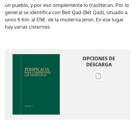
un pueblo, y por eso simplemente lo trasliteran. Por lo
general se identifica con Beit Qad (Bet Qad), situado a
unos 6 Km. al ENE. de la moderna Jenin. En ese lugar
hay varias cisternas.
OPCIONES DE
DESCARGA
Opciones
de
descarga
de
publicaciones
Perspicacia
para
comprender