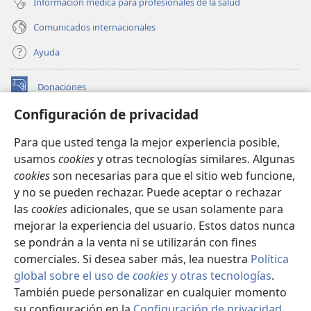
Información médica para profesionales de la salud
Comunicados internacionales
Ayuda
Donaciones
(abre
una
Configuración de privacidad
nueva
BIBLIOTECA EN LÍNEA Watchtower™
(abre
ventana)
Para que usted tenga la mejor experiencia posible,
una
®
JW Hub
usamos
cookies
y otras tecnologías similares. Algunas
nueva
(abre
ventana)
cookies
son necesarias para que el sitio web funcione,
una
®
JW Library
nueva
y no se pueden rechazar. Puede aceptar o rechazar
ventana)
las
cookies
adicionales, que se usan solamente para
Watchtower Library
mejorar la experiencia del usuario. Estos datos nunca
se pondrán a la venta ni se utilizarán con fines
comerciales. Si desea saber más, lea nuestra
Política
global sobre el uso de
cookies
y otras tecnologías
.
Copyright
© 2026 Watch Tower Bible and Tract Society of Pennsylvania.
También puede personalizar en cualquier momento
CONDICIONES DE USO
|
POLÍTICA DE PRIVACIDAD
|
su configuración en la
Configuración de privacidad
.