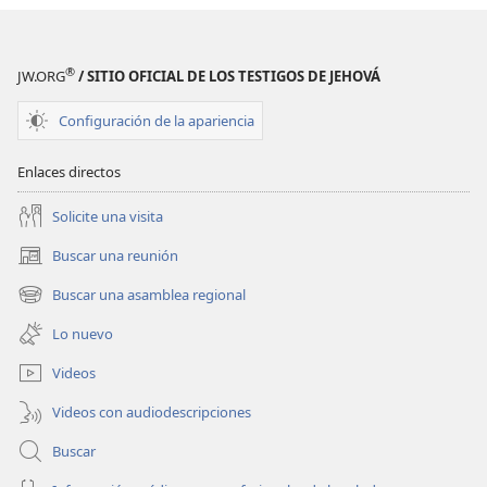
las
Escrituras
®
JW.ORG
/ SITIO OFICIAL DE LOS TESTIGOS DE JEHOVÁ
Configuración de la apariencia
Enlaces directos
Solicite una visita
Buscar una reunión
(abre
una
Buscar una asamblea regional
(abre
nueva
una
ventana)
Lo nuevo
nueva
ventana)
Videos
Videos con audiodescripciones
Buscar