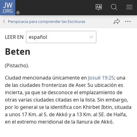
JW.ORG
Iniciar
sesión
Cambiar
Búsqueda
MO
(abre
idioma
en
ME
Perspicacia para comprender las Escrituras
una
del sitio
jw.org
nueva
LEER EN
ventana)
Beten
(Pistacho).
Ciudad mencionada únicamente en
Josué 19:25
; una
de las ciudades fronterizas de Aser. Su ubicación es
incierta, ya que se desconoce el emplazamiento de
otras varias ciudades citadas en la lista. Sin embargo,
por lo general se la identifica con Khirbet Ibtin, situada
a unos 17 Km. al S. de Akkó y a 13 Km. al SE. de Haifa,
en el extremo meridional de la llanura de Akkó.