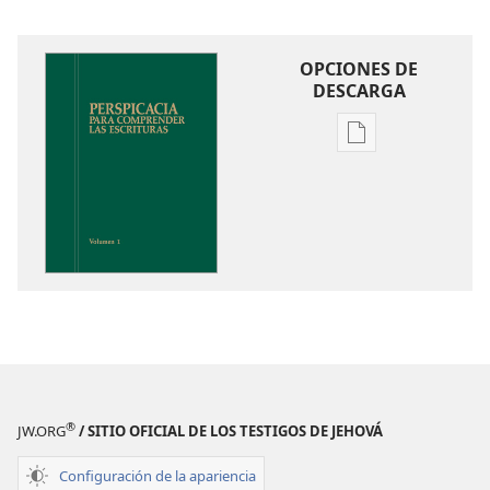
OPCIONES DE
DESCARGA
Opciones
de
descarga
de
publicaciones
Perspicacia
para
comprender
las
Escrituras
®
JW.ORG
/ SITIO OFICIAL DE LOS TESTIGOS DE JEHOVÁ
Configuración de la apariencia