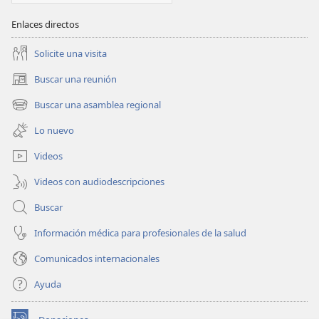
Enlaces directos
Solicite una visita
Buscar una reunión
(abre
una
Buscar una asamblea regional
(abre
nueva
una
ventana)
Lo nuevo
nueva
ventana)
Videos
Videos con audiodescripciones
Buscar
Información médica para profesionales de la salud
Comunicados internacionales
Ayuda