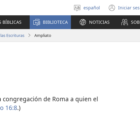
español
Iniciar se
Seleccionar
(abre
idioma
una
 BÍBLICAS
BIBLIOTECA
NOTICIAS
SOB
nuev
venta
as Escrituras
Ampliato
a congregación de Roma a quien el
o 16:8
.)