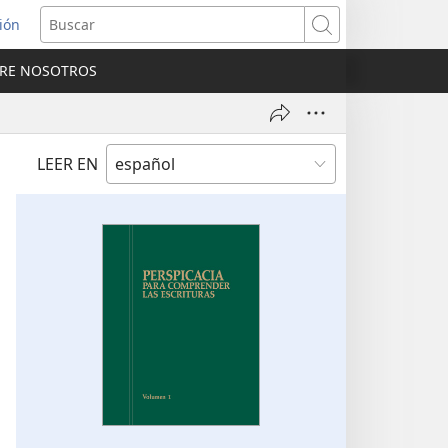
sión
Buscar
RE NOSOTROS
a
na)
LEER EN