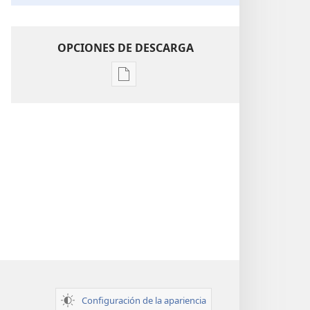
OPCIONES DE DESCARGA
Opciones
de
descarga
de
publicaciones
Perspicacia
para
comprender
las
Escrituras
Configuración de la apariencia