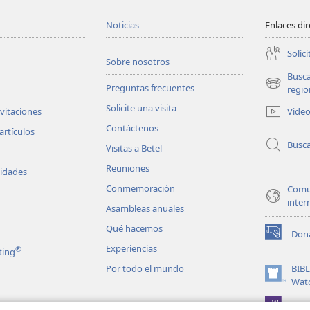
Noticias
Enlaces di
Solici
Sobre nosotros
Busc
Preguntas frecuentes
(abre
regio
una
Solicite una visita
Vide
nvitaciones
nueva
Contáctenos
ventana)
artículos
Busc
Visitas a Betel
Reuniones
vidades
Conmemoración
Comu
inter
Asambleas anuales
Qué hacemos
Don
(abre
Experiencias
®
ting
una
nueva
Por todo el mundo
BIB
ventana)
(abre
Wat
una
JW L
nueva