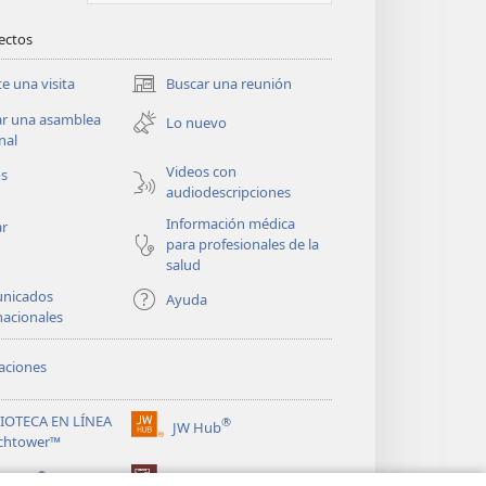
rectos
te una visita
Buscar una reunión
(abre
una
ar una asamblea
Lo nuevo
nueva
nal
ventana)
Videos con
os
audiodescripciones
Información médica
ar
para profesionales de la
salud
nicados
Ayuda
nacionales
aciones
LIOTECA EN LÍNEA
®
JW Hub
(abre
chtower™
una
®
nueva
ibrary
Watchtower Library